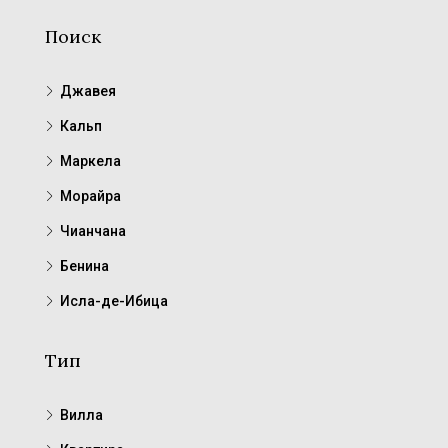
Поиск
Джавея
Кальп
Маркела
Морайра
Чианчана
Бенина
Исла-де-Ибица
Тип
Вилла