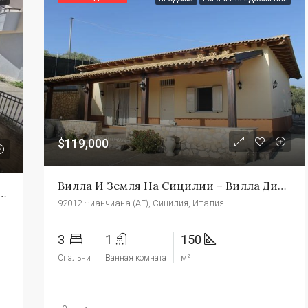
$119,000
Вилла И Земля На Сицилии – Вилла Дино
ицилии – Квартира Альфано Виа Гарибальди
92012 Чианчиана (АГ), Сицилия, Италия
3
1
150
Спальни
Ванная комната
м²