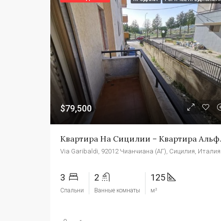
$79,500
Квартира На С
Via Garibaldi, 92012 Чианчиана (АГ), Сицилия, Италия
3
2
125
Спальни
Ванные комнаты
м²