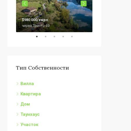
$79,000
$980 000/евро
92010 Сикулиана,
через Тренто 49
Тип Собственности
Вилла
Квартира
Дом
Таунхаус
Участок