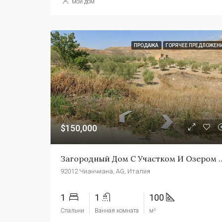
мой дом
ПРОДАЖА
ГОРЯЧЕЕ ПРЕДЛОЖЕН
$150,000
Загородный Дом С Участком И Озером Н
92012 Чианчиана, AG, Италия
1
1
100
Спальни
Ванная комната
м²