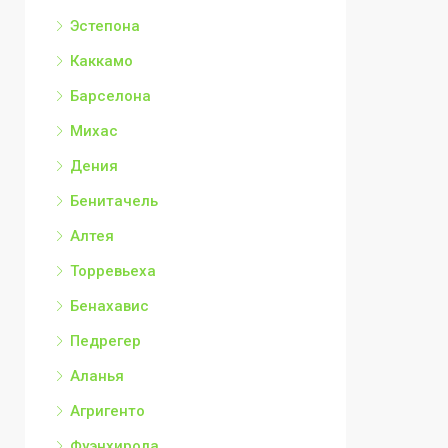
Эстепона
Каккамо
Барселона
Михас
Дения
Бенитачель
Алтея
Торревьеха
Бенахавис
Педрегер
Аланья
Агригенто
Фуэнхирола