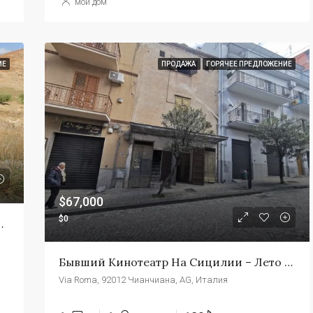
мой дом
ИЕ
ПРОДАЖА
ГОРЯЧЕЕ ПРЕДЛОЖЕНИЕ
$67,000
$0
а Сицилии — Иаконо Биссана
Бывший Кинотеатр На Сицилии – Лето Алессандрия
Via Roma, 92012 Чианчиана, AG, Италия