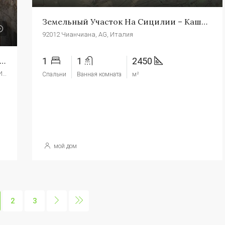
Земельный Участок На Сицилии – Кашино Чда Бутера
92012 Чианчиана, AG, Италия
нхаус На Сицилии – Casa Soldano Via Salerno
1
1
2450
Via Salerno, Чианчиана, Агридженто, Сицилия, 92012, Италия
Спальни
Ванная комната
м²
мой дом
2
3