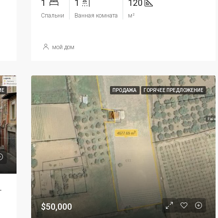
1
1
120
Спальни
Ванная комната
м²
мой дом
ИЕ
ПРОДАЖА
ГОРЯЧЕЕ ПРЕДЛОЖЕНИЕ
ацио Корсо
$50,000