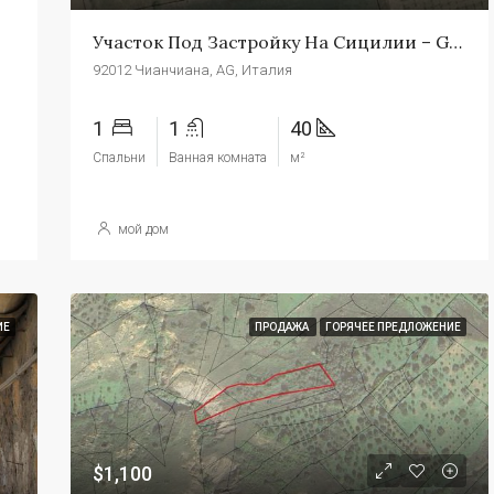
Участок Под Застройку На Сицилии – Gagliano Cda Piano D'Oca
92012 Чианчиана, AG, Италия
1
1
40
Спальни
Ванная комната
м²
мой дом
ИЕ
ПРОДАЖА
ГОРЯЧЕЕ ПРЕДЛОЖЕНИЕ
$1,100