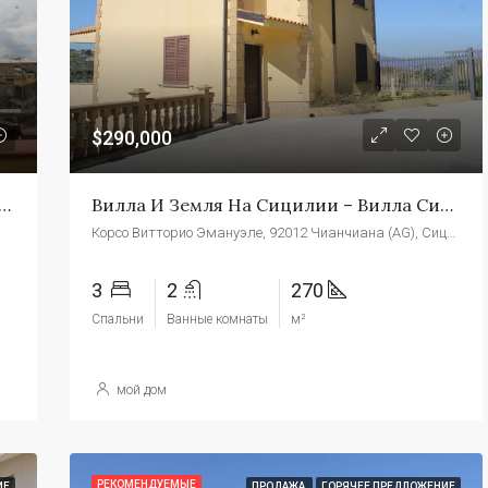
$139,000
Торре Макауда
$290,000
 Таунхаус На Сицилии – Casa Provenzano Via Roccaforte
Вилла И Земля На Сицилии – Вилла Сильвана Корсо
Корсо Витторио Эмануэле, 92012 Чианчиана (AG), Сицилия
3
2
270
Спальни
Ванные комнаты
м²
мой дом
РЕКОМЕНДУЕМЫЕ
ИЕ
ПРОДАЖА
ГОРЯЧЕЕ ПРЕДЛОЖЕНИЕ