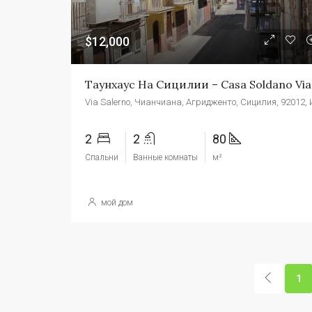
$12,000
Тау
2
2
80
Спальни
Ванные комнаты
м²
мой дом
1