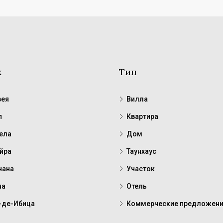
к
Тип
ея
Вилла
п
Квартира
ела
Дом
йра
Таунхаус
чана
Участок
на
Отель
-де-Ибица
Коммерческие предложен