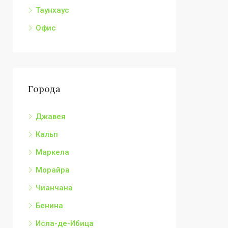
Таунхаус
Офис
Города
Джавея
Кальп
Маркела
Морайра
Чианчана
Бенина
Исла-де-Ибица