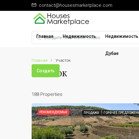
contact@housesmarketplace.com
Главная
Недвижимость
Недвижимость
Дубае
Главная
Участок
Участок
Создать
188 Properties
РЕКОМЕНДУЕМЫЕ
ПРОДАЖА
ГОРЯЧЕЕ ПРЕДЛОЖЕН