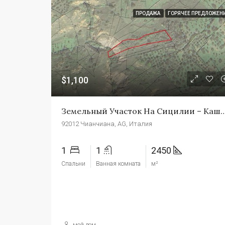
ПРОДАЖА
ГОРЯЧЕЕ ПРЕДЛОЖЕН
$1,100
Земельный Участок На Сицилии – Кашин
92012 Чианчиана, AG, Италия
1
1
2450
Спальни
Ванная комната
м²
мой дом