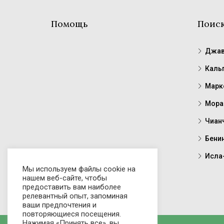
Помощь
Поис
Джав
Каль
Марк
Мора
Чиан
Бени
Исла
Мы используем файлы cookie на
нашем веб-сайте, чтобы
предоставить вам наиболее
релевантный опыт, запоминая
ваши предпочтения и
повторяющиеся посещения.
Нажимая «Принять все», вы