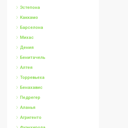
Эстепона
Каккамо
Барселона
Михас
Дения
Бенитачель
Алтея
Торревьеха
Бенахавис
Педрегер
Аланья
Агригенто
Фуэнхирола