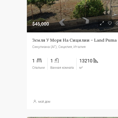
$45,000
Зем
Сикулиана (АГ), Сицилия, Италия
1
1
13210
Спальни
Ванная комната
м²
мой дом