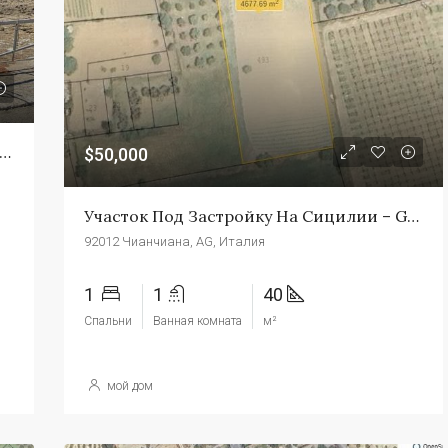
$139,000
Торре Макауда
ля У Моря На Сицилии – Land Puma Siculiana
$50,000
Участок Под Застройку На Сицилии – Gagliano Cda Piano D'Oca
92012 Чианчиана, AG, Италия
1
1
40
Спальни
Ванная комната
м²
мой дом