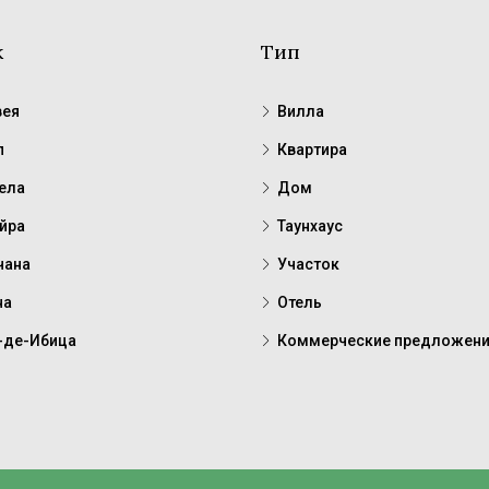
к
Тип
ея
Вилла
п
Квартира
ела
Дом
йра
Таунхаус
чана
Участок
на
Отель
-де-Ибица
Коммерческие предложен