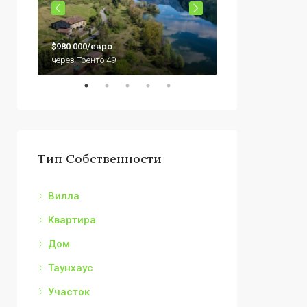
$79,000
$980 000/евро
92010 Сикулиана,
через Тренто 49
Тип Собственности
Вилла
Квартира
Дом
Таунхаус
Участок