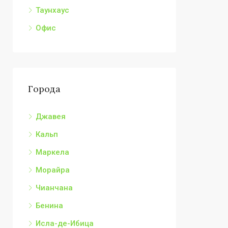
Таунхаус
Офис
Города
Джавея
Кальп
Маркела
Морайра
Чианчана
Бенина
Исла-де-Ибица