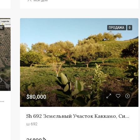
ИЕ
ПРОДАЖА
0
$80,000
Панорамный Участок На Сицилии – Питтареси Cda Albano
Sh 692 Земельный Участок Каккамо, Сицилия
ш 692