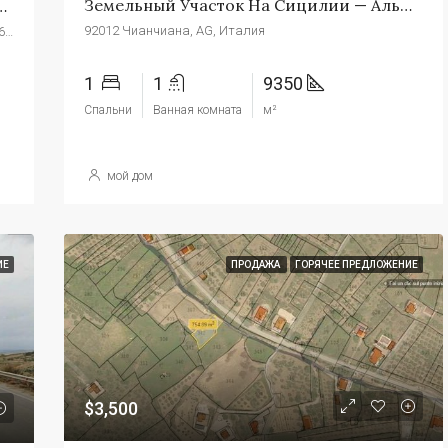
Земельный Участок На Сицилии — Альфано Cda Pintaloro
и — Коландрино Рибера
92012 Чианчиана, AG, Италия
Борго Бонсиньоре, Рибера, Агридженто, Сицилия, 92016, Италия
1
1
9350
Спальни
Ванная комната
м²
мой дом
ИЕ
ПРОДАЖА
ГОРЯЧЕЕ ПРЕДЛОЖЕНИЕ
$3,500