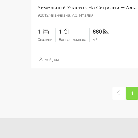
Земельный Участок На Сицилии — Альфано Cd
92012 Чианчиана, AG, Италия
1
1
880
Спальни
Ванная комната
м²
мой дом
1