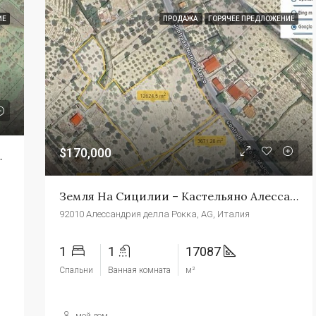
ИЕ
ПРОДАЖА
ГОРЯЧЕЕ ПРЕДЛОЖЕНИЕ
$170,000
о Чда Бутера
Земля На Сицилии – Кастельяно Алессандрия
92010 Алессандрия делла Рокка, AG, Италия
1
1
17087
Спальни
Ванная комната
м²
мой дом