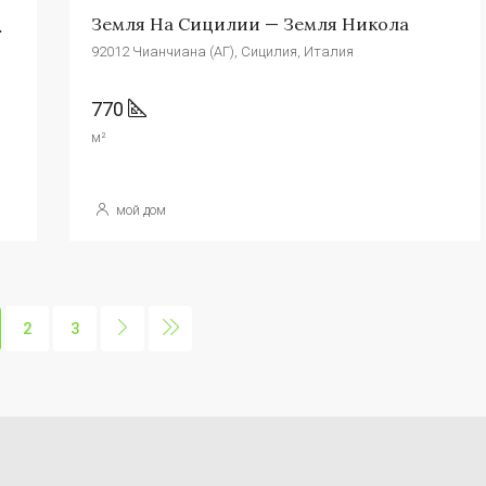
Земля На Сицилии — Земля Никола
a Marullo
92012 Чианчиана (АГ), Сицилия, Италия
770
м²
мой дом
2
3