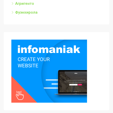
Агригенто
Фуэнхирола