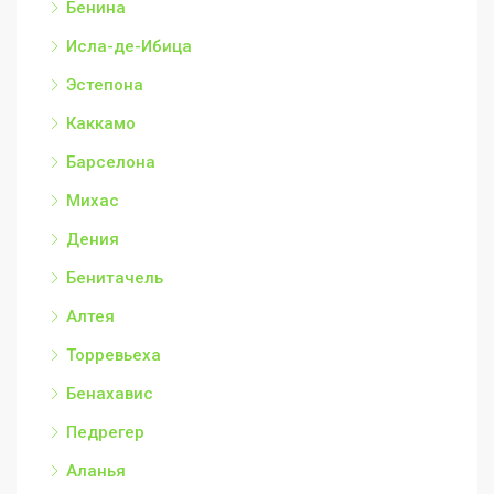
Бенина
Исла-де-Ибица
Эстепона
Каккамо
Барселона
Михас
Дения
Бенитачель
Алтея
Торревьеха
Бенахавис
Педрегер
Аланья