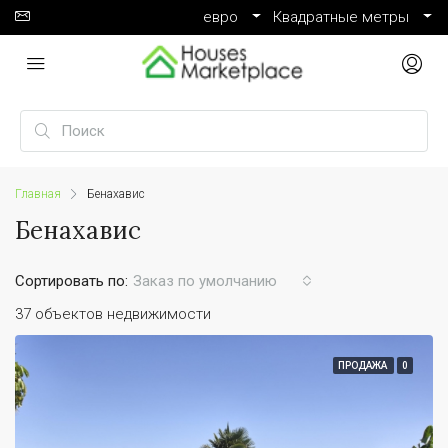
евро
Квадратные метры
Главная
Бенахавис
Бенахавис
Сортировать по:
Заказ по умолчанию
37 объектов недвижимости
ПРОДАЖА
0