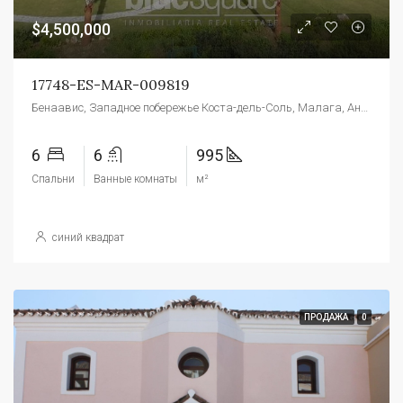
$4,500,000
17748-ES-MAR-009819
Бенаавис, Западное побережье Коста-дель-Соль, Малага, Андалусия, 29679, Испания
6
6
995
Спальни
Ванные комнаты
м²
синий квадрат
ПРОДАЖА
0