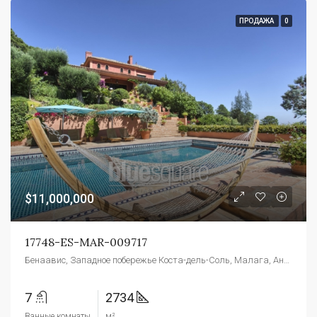
ПРОДАЖА
0
$11,000,000
17748-ES-MAR-009717
Бенаавис, Западное побережье Коста-дель-Соль, Малага, Андалусия, 29679, Испания
7
2734
Ванные комнаты
м²