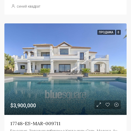
синий квадрат
ПРОДАЖА
0
$3,900,000
17748-ES-MAR-009711
Бенаавис, Западное побережье Коста-дель-Соль, Малага, Андалусия, 29679, Испания