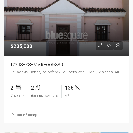
$235,000
17748-ES-MAR-009880
Бенаавис, Западное побережье Коста-дель-Соль, Малага, Андалусия, 29679, Испания
2
2
136
Спальни
Ванные комнаты
м²
синий квадрат