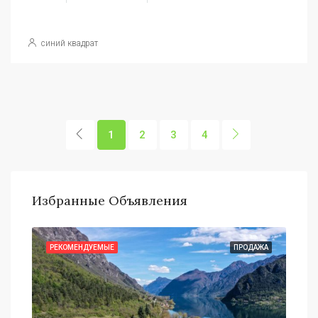
синий квадрат
1
2
3
4
Избранные Объявления
АЖА
РЕКОМЕНДУЕМЫЕ
ПРОДАЖА
РЕ