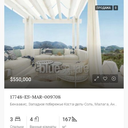
ПРОДАЖА
0
$550,000
17748-ES-MAR-009708
Бенаавис, Западное побережье Коста-дель-Соль, Малага, Андалусия, 29679, Испания
3
4
167
Спальни
Ванные комнаты
м²