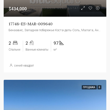
$434,000
17748-ES-MAR-009640
Бенаавис, Западное побережье Коста-дель-Соль, Малага, Андалусия, 29679, Испания
2
2
97
Спальни
Ванные комнаты
м²
синий квадрат
ПРОДАЖА
0