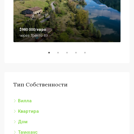
$79
$980 000/евро
920
через Тренто 49
Тип Собственности
Вилла
Квартира
Дом
Таунхаус