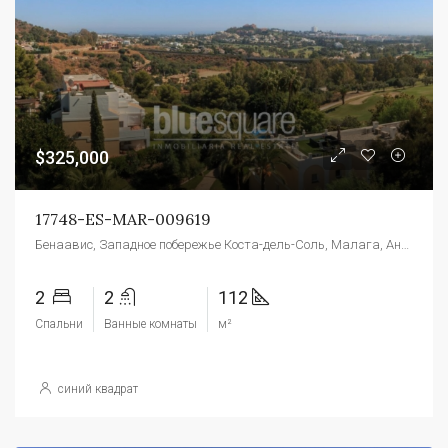
$325,000
17748-ES-MAR-009619
Бенаавис, Западное побережье Коста-дель-Соль, Малага, Андалусия, 29679, Испания
2
2
112
Спальни
Ванные комнаты
м²
синий квадрат