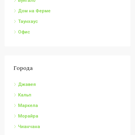
Бунгало
Дом на Ферме
Таунхаус
Офис
Города
Джавея
Кальп
Маркела
Морайра
Чианчана