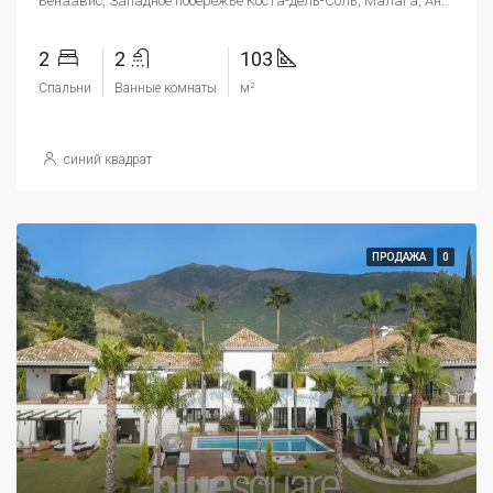
Бенаавис, Западное побережье Коста-дель-Соль, Малага, Андалусия, 29679, Испания
2
2
103
Спальни
Ванные комнаты
м²
синий квадрат
ПРОДАЖА
0