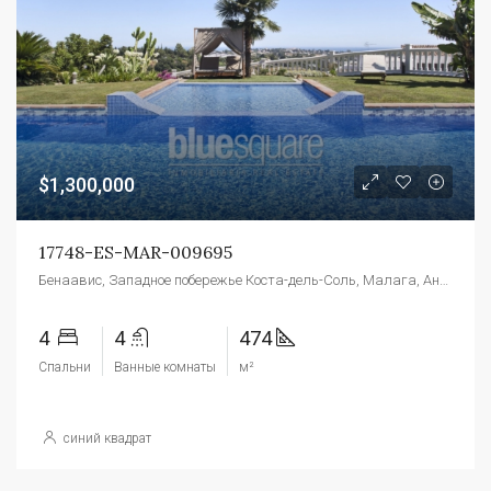
$1,300,000
17748-ES-MAR-009695
Бенаавис, Западное побережье Коста-дель-Соль, Малага, Андалусия, 29679, Испания
4
4
474
Спальни
Ванные комнаты
м²
синий квадрат