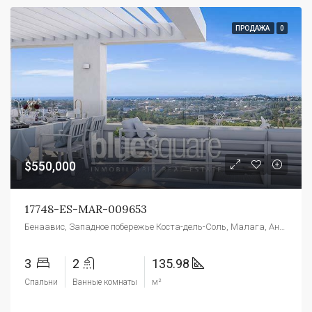
ПРОДАЖА
0
$550,000
17748-ES-MAR-009653
Бенаавис, Западное побережье Коста-дель-Соль, Малага, Андалусия, 29679, Испания
3
2
135.98
Спальни
Ванные комнаты
м²