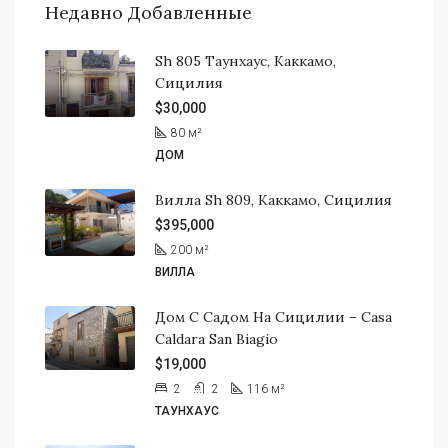
Недавно Добавленные
Sh 805 Таунхаус, Каккамо,
Сицилия
$30,000
80
м²
ДОМ
Вилла Sh 809, Каккамо, Сицилия
$395,000
200
м²
ВИЛЛА
Дом С Садом На Сицилии – Casa
Caldara San Biagio
$19,000
2
2
116
м²
ТАУНХАУС