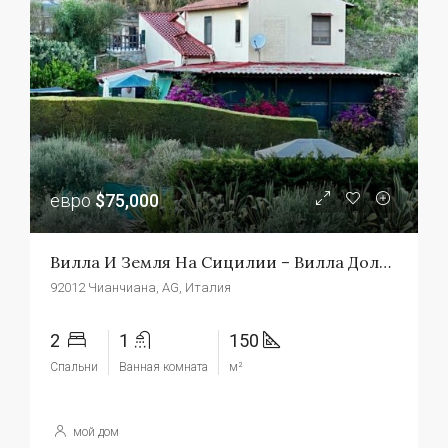
евро
$75,000
Вилла И Земля На Сицилии – Вилла Дольче
92012 Чианчиана, AG, Италия
2
1
150
Спальни
Ванная комната
м²
мой дом