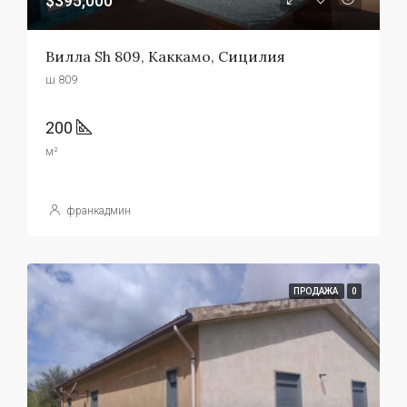
$395,000
Вилла Sh 809, Каккамо, Сицилия
ш 809
200
м²
франкадмин
ПРОДАЖА
0