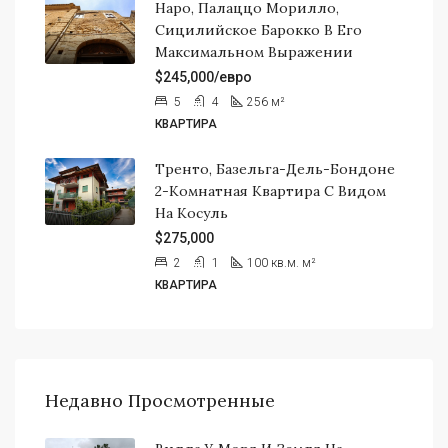
Наро, Палаццо Морилло,
Сицилийское Барокко В Его
Максимальном Выражении
$245,000/евро
5
4
256
м²
КВАРТИРА
Тренто, Базельга-Дель-Бондоне
2-Комнатная Квартира С Видом
На Косуль
$275,000
2
1
100 кв.м.
м²
КВАРТИРА
Недавно Просмотренные