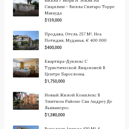
Вилла У Моря И Земля На
Сицилии – Вилла Спатаро Торре
Макауда
$139,000
Продажа, Отель 257 М², Неа
Потидия, Муданья, € 400 000
$400,000
Квартира-Дуплекс С
Туристической Лицензией В
Центре Барселоны.
$1,750,000
Новый Жилой Комплекс В
Элитном Районе Сан Андреу Де
Льяванерес.
$1,380,000
Выгодная Аренда 430 М², 6