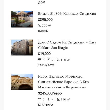
ДОМ
Вилла Sh 809, Каккамо, Сицилия
$395,000
200
м²
ВИЛЛА
Дом С Садом На Сицилии – Casa
Caldara San Biagio
$19,000
2
2
116
м²
ТАУНХАУС
Наро, Палаццо Морилло,
Сицилийское Барокко В Его
Максимальном Выражении
$245,000/евро
5
4
256
м²
КВАРТИРА