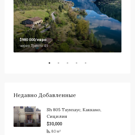
$79
$980 000/евро
920
через Тренто 49
Недавно Добавленные
Sh 805 Таунхаус, Каккамо,
Сицилия
$30,000
80
м²