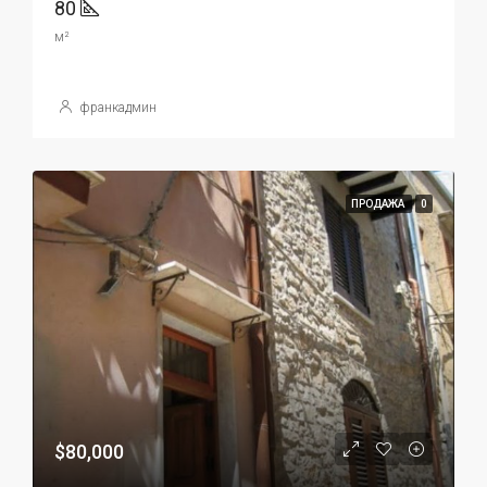
80
м²
франкадмин
ПРОДАЖА
0
$80,000