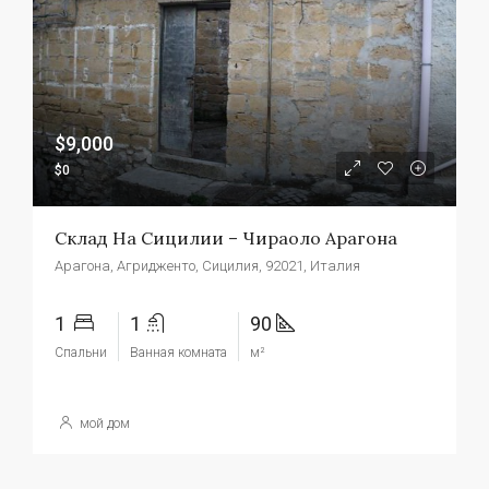
$9,000
$0
Склад На Сицилии – Чираоло Арагона
Арагона, Агридженто, Сицилия, 92021, Италия
1
1
90
Спальни
Ванная комната
м²
мой дом