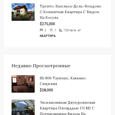
Тренто, Базельга-Дель-Бондоне
2-Комнатная Квартира С Видом
На Косуль
$275,000
2
1
100 кв.м.
м²
КВАРТИРА
Недавно Просмотренные
Sh 806 Таунхаус, Каккамо,
Сицилия
$28,000
Эксклюзивная Двухуровневая
Квартира Площадью 171 М2 С
Потрясающим Видом На