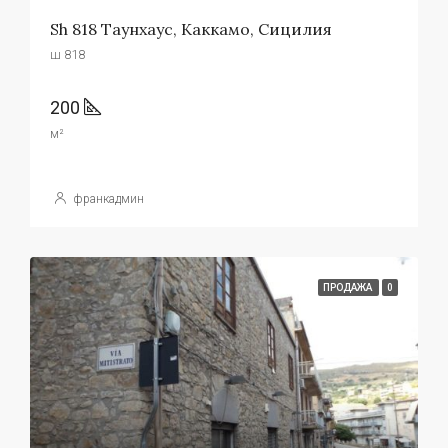
Sh 818 Таунхаус, Каккамо, Сицилия
ш 818
200
м²
франкадмин
ПРОДАЖА
0