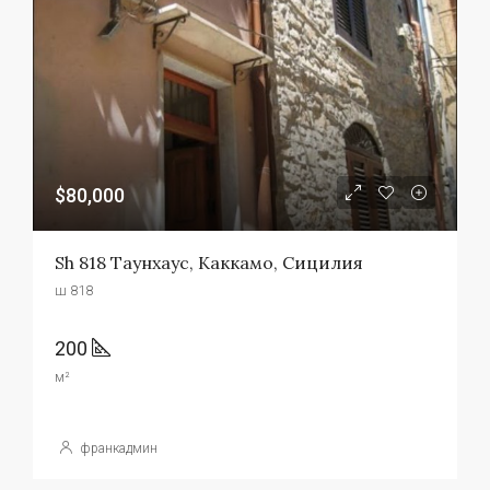
$80,000
Sh 818 Таунхаус, Каккамо, Сицилия
ш 818
200
м²
франкадмин