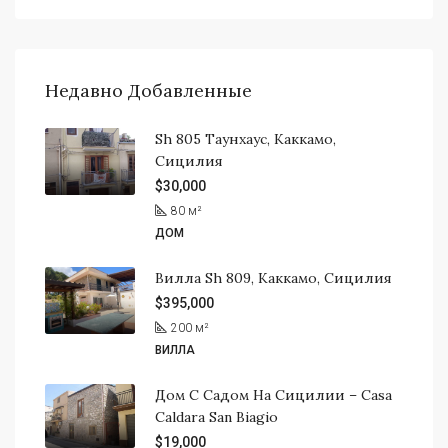
Недавно Добавленные
Sh 805 Таунхаус, Каккамо,
Сицилия
$30,000
80
м²
ДОМ
Вилла Sh 809, Каккамо, Сицилия
$395,000
200
м²
ВИЛЛА
Дом С Садом На Сицилии – Casa
Caldara San Biagio
$19,000