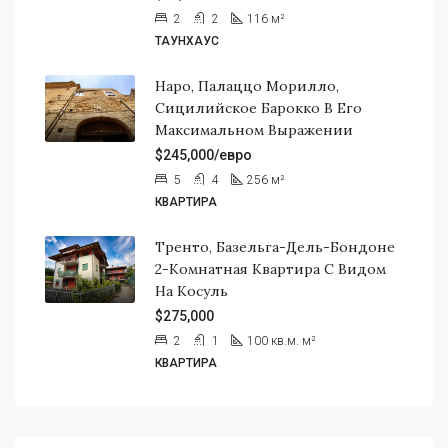
2
2
116
м²
ТАУНХАУС
Наро, Палаццо Морилло,
Сицилийское Барокко В Его
Максимальном Выражении
$245,000/евро
5
4
256
м²
КВАРТИРА
Тренто, Базельга-Дель-Бондоне
2-Комнатная Квартира С Видом
На Косуль
$275,000
2
1
100 кв.м.
м²
КВАРТИРА