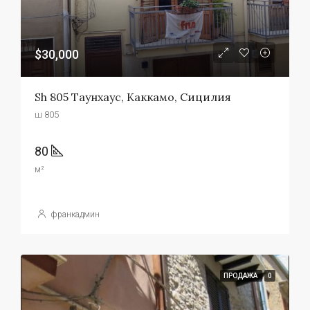
$30,000
Sh 805 Таунхаус, Каккамо, Сицилия
ш 805
80
м²
франкадмин
ПРОДАЖА
0