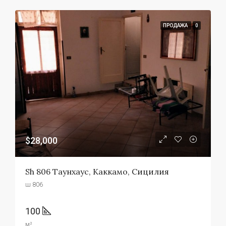
ПРОДАЖА
0
$28,000
Sh 806 Таунхаус, Каккамо, Сицилия
ш 806
100
м²