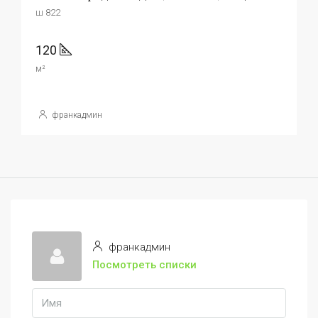
ш 822
120
м²
франкадмин
франкадмин
Посмотреть списки