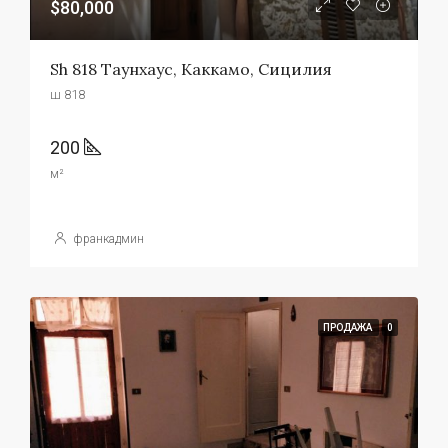
$80,000
Sh 818 Таунхаус, Каккамо, Сицилия
ш 818
200
м²
франкадмин
ПРОДАЖА
0