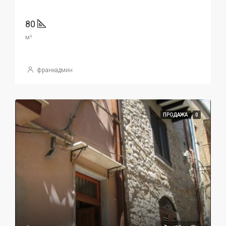
80
м²
франкадмин
ПРОДАЖА
0