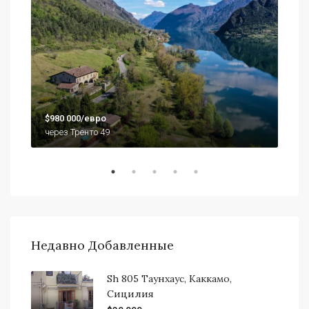
$79
$980 000/евро
920
через Тренто 49
Недавно Добавленные
Sh 805 Таунхаус, Каккамо,
Сицилия