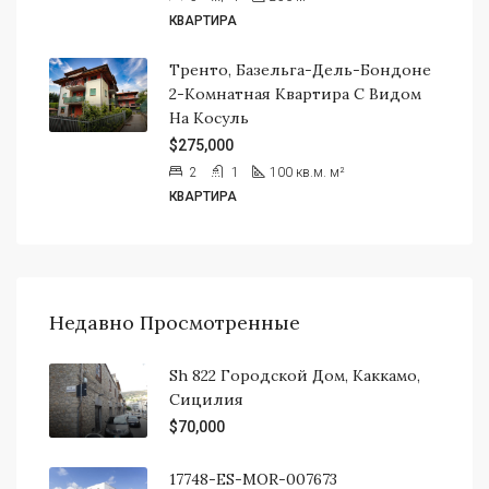
КВАРТИРА
Тренто, Базельга-Дель-Бондоне
2-Комнатная Квартира С Видом
На Косуль
$275,000
2
1
100 кв.м.
м²
КВАРТИРА
Недавно Просмотренные
Sh 822 Городской Дом, Каккамо,
Сицилия
$70,000
17748-ES-MOR-007673