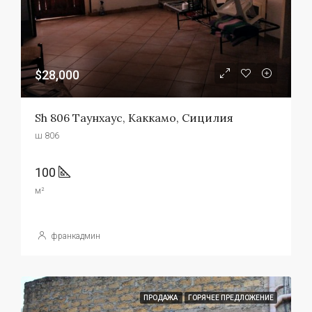
$28,000
Sh 806 Таунхаус, Каккамо, Сицилия
ш 806
100
м²
франкадмин
ПРОДАЖА
ГОРЯЧЕЕ ПРЕДЛОЖЕНИЕ