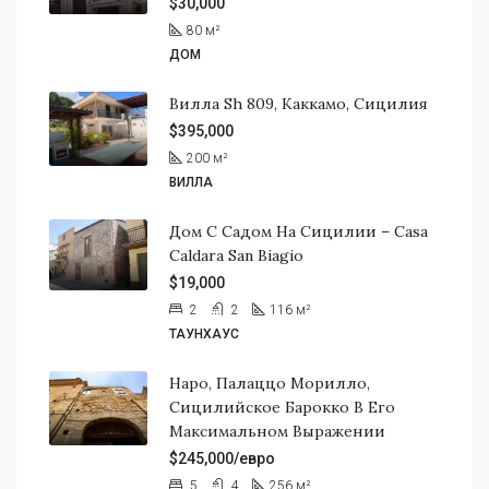
$30,000
80
м²
ДОМ
Вилла Sh 809, Каккамо, Сицилия
$395,000
200
м²
ВИЛЛА
Дом С Садом На Сицилии – Casa
Caldara San Biagio
$19,000
2
2
116
м²
ТАУНХАУС
Наро, Палаццо Морилло,
Сицилийское Барокко В Его
Максимальном Выражении
$245,000/евро
5
4
256
м²