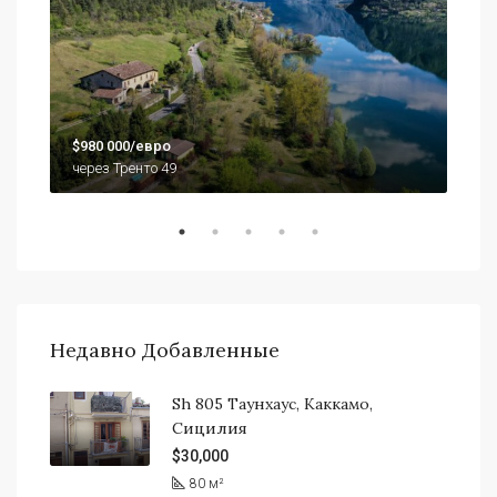
$79
$980 000/евро
920
через Тренто 49
Недавно Добавленные
Sh 805 Таунхаус, Каккамо,
Сицилия
$30,000
80
м²