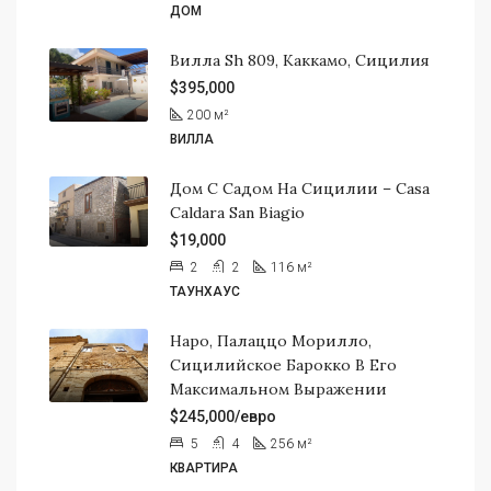
ДОМ
Вилла Sh 809, Каккамо, Сицилия
$395,000
200
м²
ВИЛЛА
Дом С Садом На Сицилии – Casa
Caldara San Biagio
$19,000
2
2
116
м²
ТАУНХАУС
Наро, Палаццо Морилло,
Сицилийское Барокко В Его
Максимальном Выражении
$245,000/евро
5
4
256
м²
КВАРТИРА