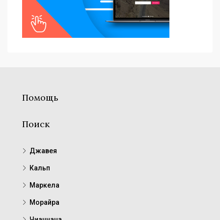
Помощь
Поиск
Джавея
Кальп
Маркела
Морайра
Чианчана