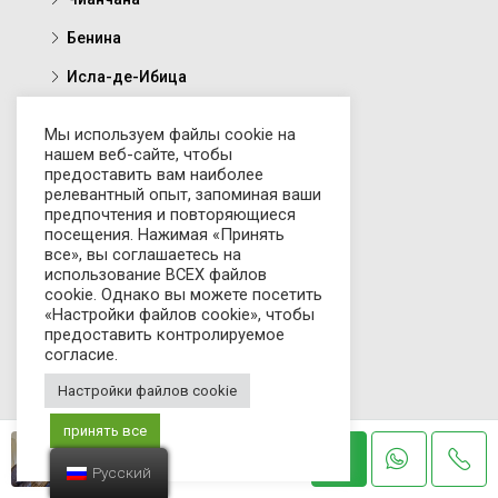
Бенина
Исла-де-Ибица
Мы используем файлы cookie на
Тип
нашем веб-сайте, чтобы
предоставить вам наиболее
релевантный опыт, запоминая ваши
Вилла
предпочтения и повторяющиеся
посещения. Нажимая «Принять
Квартира
все», вы соглашаетесь на
использование ВСЕХ файлов
Дом
cookie. Однако вы можете посетить
«Настройки файлов cookie», чтобы
Таунхаус
предоставить контролируемое
согласие.
Участок
Настройки файлов cookie
Отель
принять все
Коммерческие предложения
ЭРДИ ЗОРЛУ
Русский