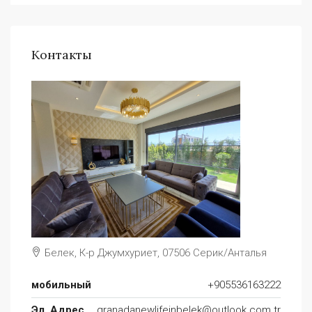
Контакты
Белек, К-р Джумхуриет, 07506 Серик/Анталья
мобильный
+905536163222
Эл. Адрес
granadanewlifeinbelek@outlook.com.tr