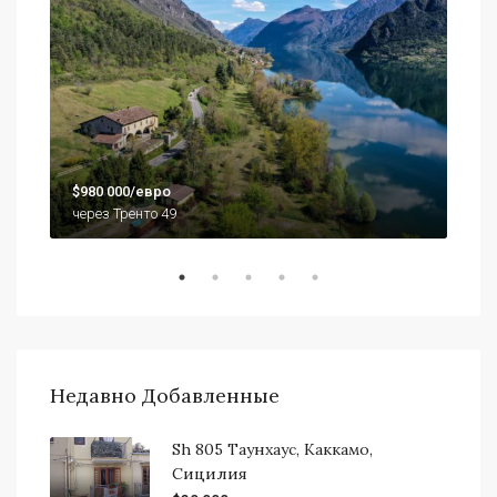
$79
$980 000/евро
920
через Тренто 49
Недавно Добавленные
Sh 805 Таунхаус, Каккамо,
Сицилия