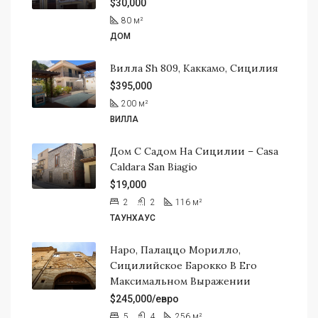
$30,000
80
м²
ДОМ
Вилла Sh 809, Каккамо, Сицилия
$395,000
200
м²
ВИЛЛА
Дом С Садом На Сицилии – Casa
Caldara San Biagio
$19,000
2
2
116
м²
ТАУНХАУС
Наро, Палаццо Морилло,
Сицилийское Барокко В Его
Максимальном Выражении
$245,000/евро
5
4
256
м²