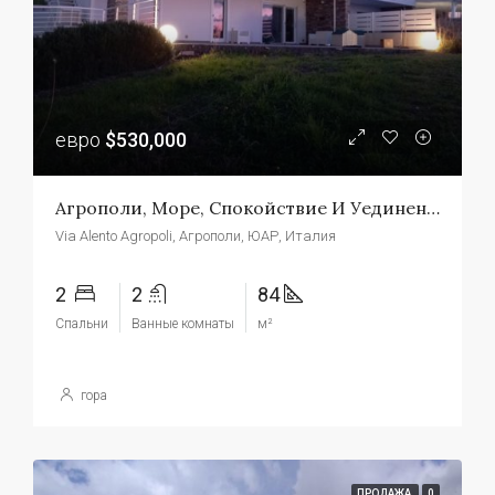
евро
$530,000
Агрополи, Море, Спокойствие И Уединение В Современной Террасной Вилле
Via Alento Agropoli, Агрополи, ЮАР, Италия
2
2
84
Спальни
Ванные комнаты
м²
гора
ПРОДАЖА
0