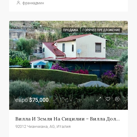
франкадмин
ПРОДАЖА
ГОРЯЧЕЕ ПРЕДЛОЖЕНИЕ
евро
$75,000
Вилла И Земля На Сицилии – Вилла Дольче
92012 Чианчиана, AG, Италия