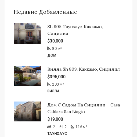
Недавно Добавленные
Sh 805 Таунхаус, Каккамо,
Сицилия
$30,000
80
м²
ДОМ
Вилла Sh 809, Каккамо, Сицилия
$395,000
200
м²
ВИЛЛА
Дом С Садом На Сицилии – Casa
Caldara San Biagio
$19,000
2
2
116
м²
ТАУНХАУС