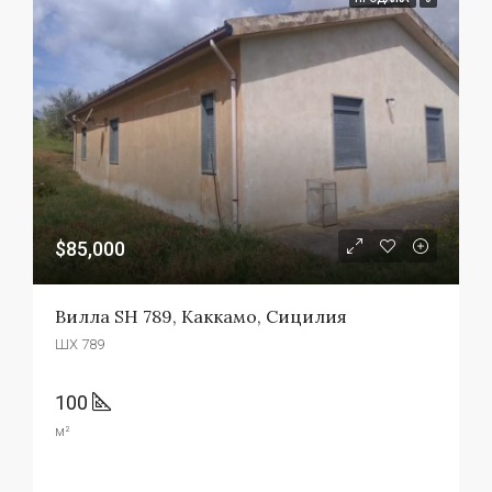
$85,000
Вилла SH 789, Каккамо, Сицилия
ШХ 789
100
м²