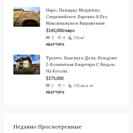
Наро, Палаццо Морилло,
Сицилийское Барокко В Его
Максимальном Выражении
$245,000/евро
5
4
256
м²
КВАРТИРА
Тренто, Базельга-Дель-Бондоне
2-Комнатная Квартира С Видом
На Косуль
$275,000
2
1
100 кв.м.
м²
КВАРТИРА
Недавно Просмотренные