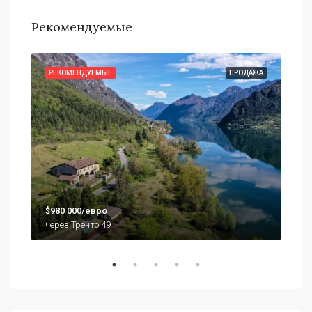
Рекомендуемые
АЖА
РЕКОМЕНДУЕМЫЕ
ПРОДАЖА
РЕ
$79
$980 000/евро
920
через Тренто 49