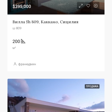
$395,000
Вилла Sh 809, Каккамо, Сицилия
ш 809
200
м²
франкадмин
ПРОДАЖА