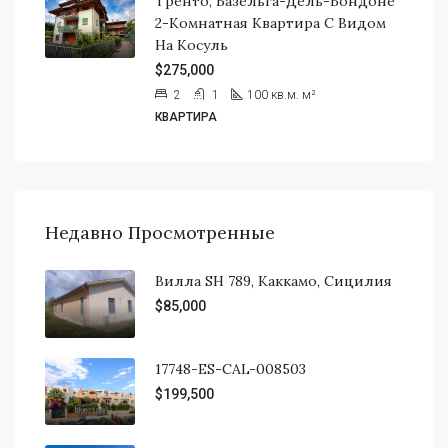
Тренто, Базельга-Дель-Бондоне
2-Комнатная Квартира С Видом
На Косуль
$275,000
2
1
100 кв.м.
м²
КВАРТИРА
Недавно Просмотренные
Вилла SH 789, Каккамо, Сицилия
$85,000
17748-ES-CAL-008503
$199,500