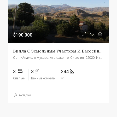
$190,000
Вилла С Земельным Участком И Бассейном На Сицилии – Вилла Константино Сант'Анджело Мухаро (АГ)
Сант-Анджело Мухаро, Агридженто, Сицилия, 92020, Италия
3
3
244
Спальни
Ванные комнаты
м²
мой дом