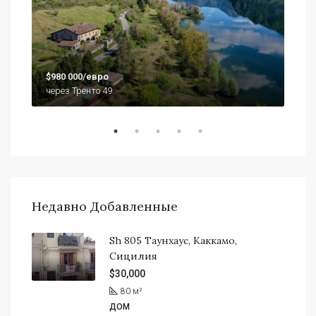
$79
$980 000/евро
920
через Тренто 49
Недавно Добавленные
Sh 805 Таунхаус, Каккамо,
Сицилия
$30,000
80
м²
ДОМ