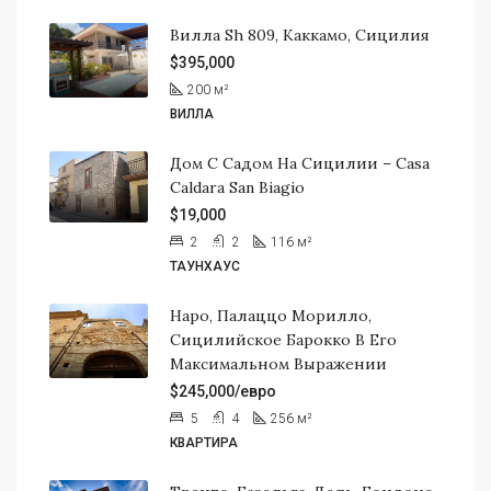
Вилла Sh 809, Каккамо, Сицилия
$395,000
200
м²
ВИЛЛА
Дом С Садом На Сицилии – Casa
Caldara San Biagio
$19,000
2
2
116
м²
ТАУНХАУС
Наро, Палаццо Морилло,
Сицилийское Барокко В Его
Максимальном Выражении
$245,000/евро
5
4
256
м²
КВАРТИРА