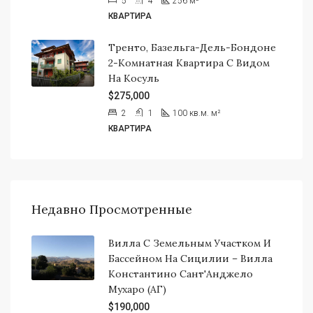
5
4
256
м²
КВАРТИРА
Тренто, Базельга-Дель-Бондоне
2-Комнатная Квартира С Видом
На Косуль
$275,000
2
1
100 кв.м.
м²
КВАРТИРА
Недавно Просмотренные
Вилла С Земельным Участком И
Бассейном На Сицилии – Вилла
Константино Сант'Анджело
Мухаро (АГ)
$190,000