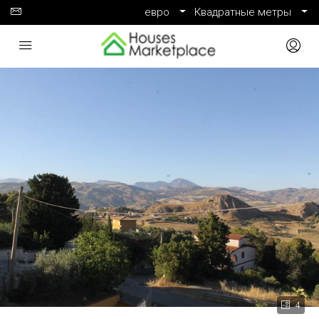
евро
Квадратные метры
4