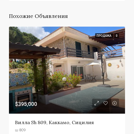
Похожие Объявления
ПРОДАЖА
0
$395,000
Вилла Sh 809, Каккамо, Сицилия
ш 809