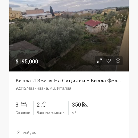
$195,000
Вилла И Земля На Сицилии – Вилла Феличе
92012 Чианчиана, AG, Италия
3
2
350
Спальни
Ванные комнаты
м²
мой дом