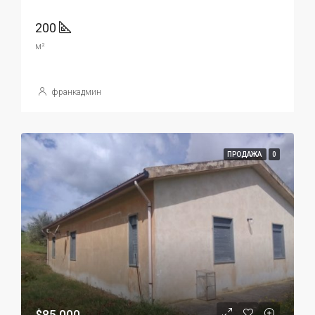
200
м²
франкадмин
ПРОДАЖА
0
$85,000