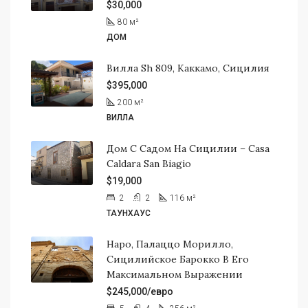
$30,000
80
м²
ДОМ
Вилла Sh 809, Каккамо, Сицилия
$395,000
200
м²
ВИЛЛА
Дом С Садом На Сицилии – Casa
Caldara San Biagio
$19,000
2
2
116
м²
ТАУНХАУС
Наро, Палаццо Морилло,
Сицилийское Барокко В Его
Максимальном Выражении
$245,000/евро