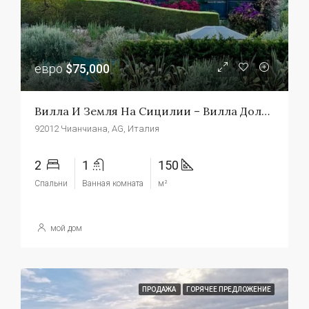
евро
$75,000
Вилла И Земля На Сицилии – Вилла Дольче
92012 Чианчиана, AG, Италия
2
1
150
Спальни
Ванная комната
м²
мой дом
ПРОДАЖА
ГОРЯЧЕЕ ПРЕДЛОЖЕНИЕ