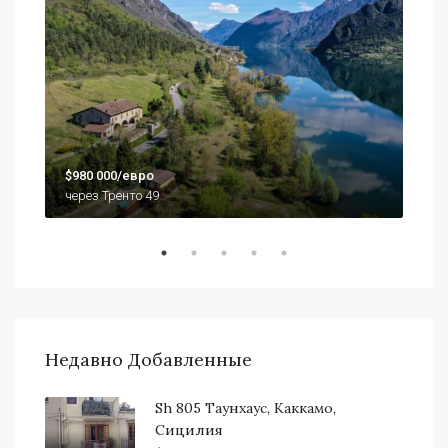
$79
$980 000/евро
920
через Тренто 49
Недавно Добавленные
Sh 805 Таунхаус, Каккамо,
Сицилия