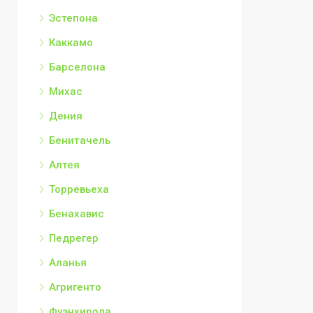
Эстепона
Каккамо
Барселона
Михас
Дения
Бенитачель
Алтея
Торревьеха
Бенахавис
Педрегер
Аланья
Агригенто
Фуэнхирола