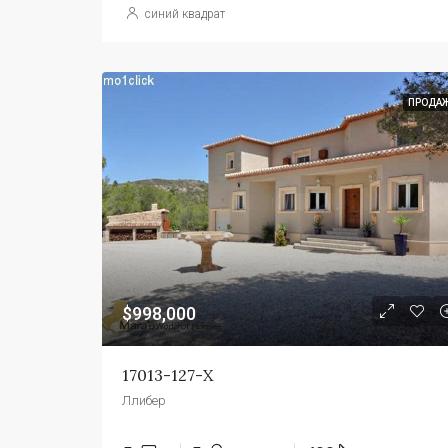
синий квадрат
ПРОДА
$998,000
17013-127-Х
Ллибер