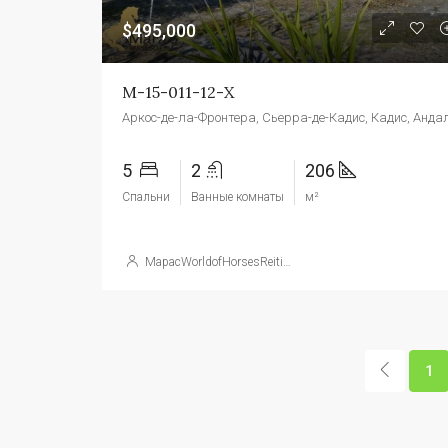
$495,000
М-15-011-12-Х
5
2
206
Спальни
Ванные комнаты
м²
МарасWorldofHorsesReitimmobilien
1