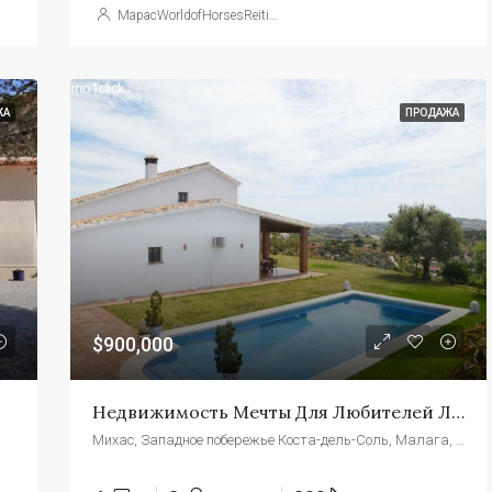
МарасWorldofHorsesReitimmobilien
ЖА
ПРОДАЖА
$900,000
Недвижимость Мечты Для Любителей Лошадей В Малаге, Испания.
Михас, Западное побережье Коста-дель-Соль, Малага, Андалусия, Испания