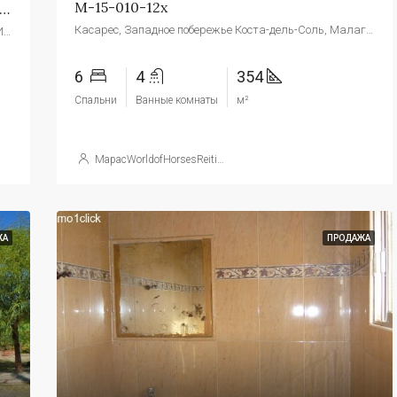
М-15-010-12х
ндиозный Загородный Дом Недалеко От Севильи
Касарес, Западное побережье Коста-дель-Соль, Малага, Андалусия, 29690, Испания
Кастильбланко-де-лос-Арройос, Севилья, Андалусия, Испания
6
4
354
Спальни
Ванные комнаты
м²
МарасWorldofHorsesReitimmobilien
ЖА
ПРОДАЖА