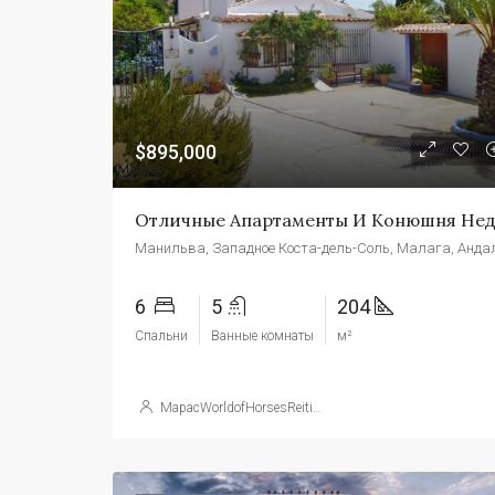
$895,000
6
5
204
Спальни
Ванные комнаты
м²
МарасWorldofHorsesReitimmobilien