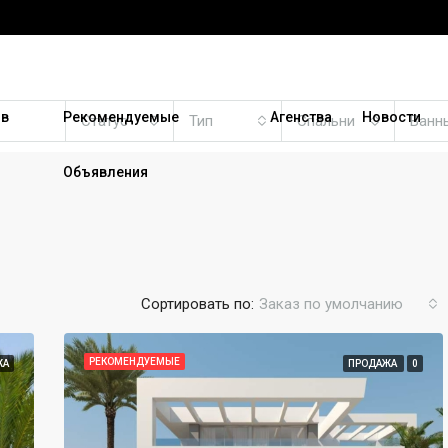
 в
Рекомендуемые
Агенства
Новости
Статус
Тип
Спальни
Ванн
Объявления
Сортировать по:
Заказ по умолчанию
РЕКОМЕНДУЕМЫЕ
ЖА
ПРОДАЖА
0
РЕКОМЕНДУЕМЫЕ
ПР