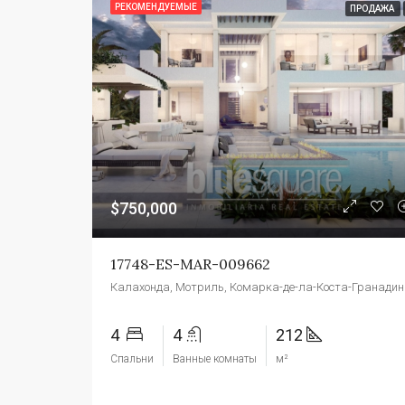
РЕКОМЕНДУЕМЫЕ
ПРОДАЖА
$750,000
17748-ES-MAR-009662
Калахонда,
4
4
212
Спальни
Ванные комнаты
м²