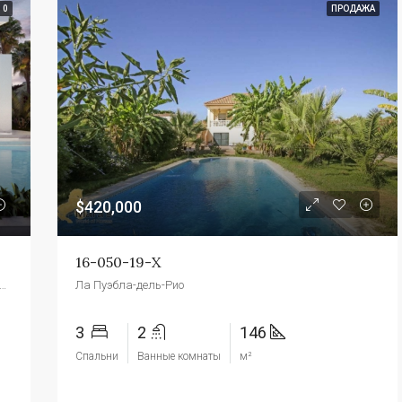
0
ПРОДАЖА
$420,000
16-050-19-Х
 Мотриль, Комарка-де-ла-Коста-Гранадина, Гранада, Андалусия, 1873 г., Испания
Ла Пуэбла-дель-Рио
3
2
146
Спальни
Ванные комнаты
м²