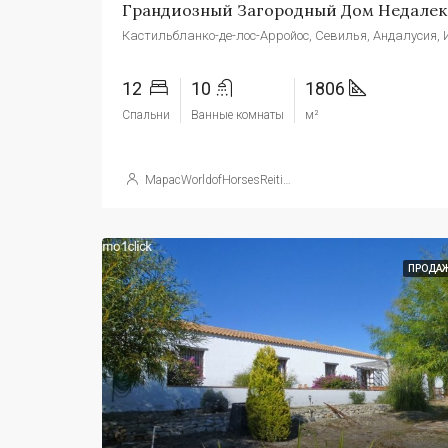
Гра
12
10
1806
Спальни
Ванные комнаты
м²
МарасWorldofHorsesReitimmobilien
ПРОДА