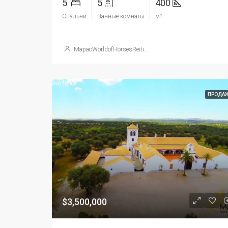
5
5
400
Спальни
Ванные комнаты
м²
МарасWorldofHorsesReitimmobilien
ПРОДА
$3,500,000