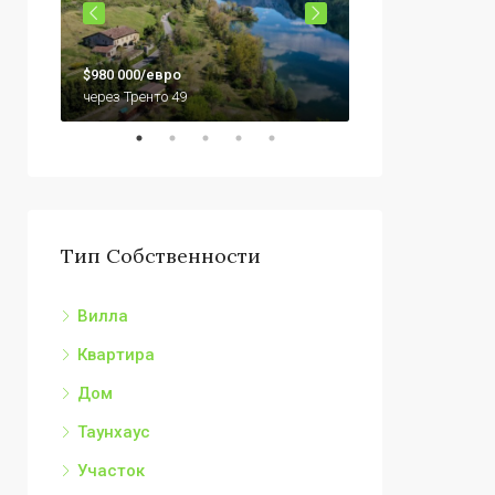
$79,000
$980 000/евро
92010 Сикулиана,
через Тренто 49
Тип Собственности
Вилла
Квартира
Дом
Таунхаус
Участок