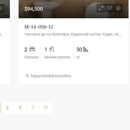
$94,500
М-14-056-12
Аркос-де-ла-Фронтера, Сьерра-де-Кадис, Кадис, Андалусия, Испания
Чиклана-де-ла-Фронтера, Кадисский залив, Кадис, Андалусия, Испания
2
1
50
Спальни
Ванная комната
м²
МарасWorldofHorsesReitimmobilien
2
3