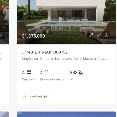
$139,000
Торре Макауда
$1,375,000
Отличные Апартаменты И Конюшня Недалеко От Эстепоны, Коста Дель Соль.
17748-ES-MAR-009752
Манильва, Западное Коста-дель-Соль, Малага, Андалусия, Испания
Марбелья, Западное Коста-дель-Соль, Малага, Андалусия, Испания
4
4
383
Спальни
Ванные комнаты
м²
синий квадрат