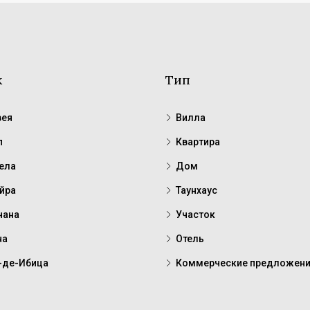
к
Тип
ея
Вилла
п
Квартира
ела
Дом
йра
Таунхаус
чана
Участок
на
Отель
-де-Ибица
Коммерческие предложен