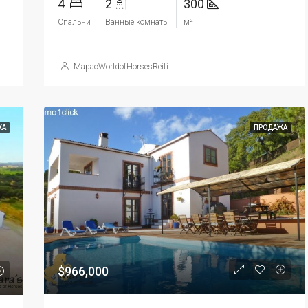
4
2
300
Спальни
Ванные комнаты
м²
МарасWorldofHorsesReitimmobilien
ЖА
ПРОДАЖА
$966,000