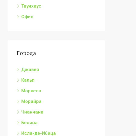
Таунхаус
Офис
Города
Джавея
Кальп
Маркела
Морайра
Чианчана
Бенина
Исла-де-Ибица