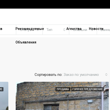
 в
Рекомендуемые
Агенства
Новости
Статус
Тип
Спальни
Ванн
Объявления
Сортировать по:
Заказ по умолчанию
ИЕ
ПРОДАЖА
ГОРЯЧЕЕ ПРЕДЛОЖЕНИЕ
РЕКОМЕНДУЕМЫЕ
ПР