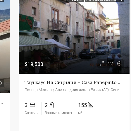
$19,500
Таунхаус На Сицилии – Casa Panepinto Piazza Metello
Пьяцца Метелло, Алессандрия делла Рокка (АГ), Сицилия
й Таунхаус На Сицилии – Casa Mendola Alessandria
3
2
155
Спальни
Ванные комнаты
м²