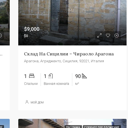
$139,000
Торре Макауда
$9,000
$0
Видом На Сицилии – Квартира Термини Виа Верга
Склад На Сицилии – Чираоло Арагона
Арагона, Агридженто, Сицилия, 92021, Италия
1
1
90
Спальни
Ванная комната
м²
мой дом
ИЕ
ПРОДАЖА
ГОРЯЧЕЕ ПРЕДЛОЖЕНИЕ