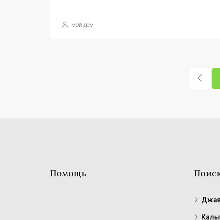
мой дом
Помощь
Поис
Джав
Каль