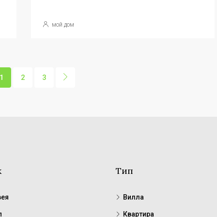
мой дом
1
2
3
к
Тип
ея
Вилла
п
Квартира