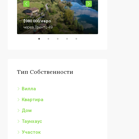
$79,000
$980 000/евро
92010 Сикулиана,
через Тренто 49
Тип Собственности
Вилла
Квартира
Дом
Таунхаус
Участок