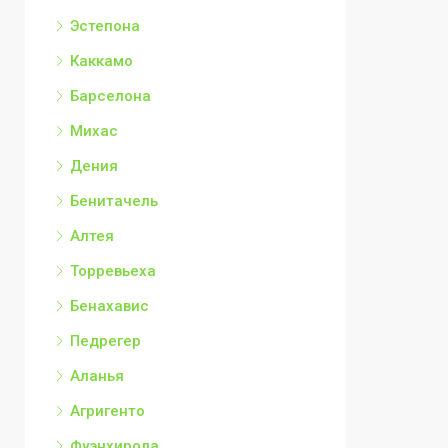
Эстепона
Каккамо
Барселона
Михас
Дения
Бенитачель
Алтея
Торревьеха
Бенахавис
Педрегер
Аланья
Агригенто
Фуэнхирола