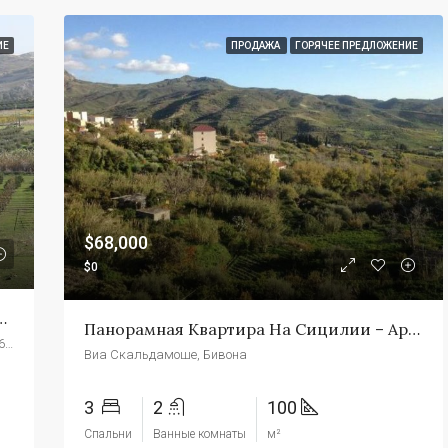
ИЕ
ПРОДАЖА
ГОРЯЧЕЕ ПРЕДЛОЖЕНИЕ
$68,000
$0
и — Коландрино Рибера
Панорамная Квартира На Сицилии – Apt Corbo Bivona
Борго Бонсиньоре, Рибера, Агридженто, Сицилия, 92016, Италия
Виа Скальдамоше, Бивона
3
2
100
Спальни
Ванные комнаты
м²