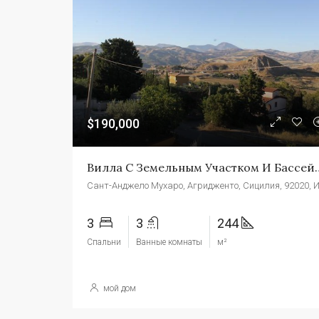
$190,000
Вилла С Земельным Участком И Бассейном На Сицил
3
3
244
Спальни
Ванные комнаты
м²
мой дом