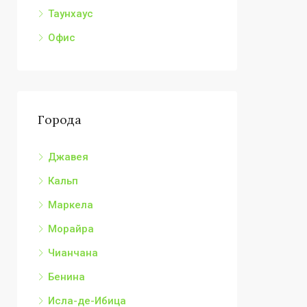
Таунхаус
Офис
Города
Джавея
Кальп
Маркела
Морайра
Чианчана
Бенина
Исла-де-Ибица