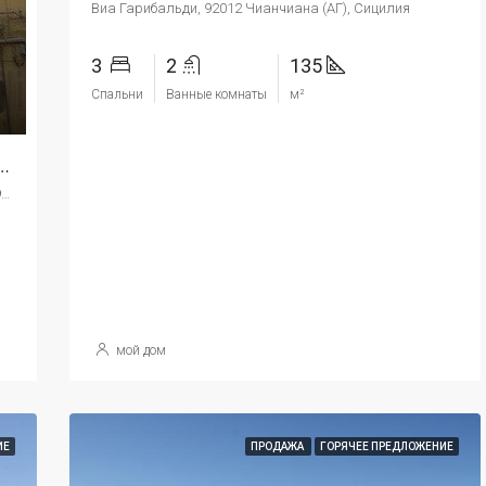
Виа Гарибальди, 92012 Чианчиана (АГ), Сицилия
3
2
135
Спальни
Ванные комнаты
м²
хаус На Сицилии – Casa Daniela Salita Carmelo
Салита Кармело, Чианчиана, Агридженто, Сицилия, 92012, Италия
мой дом
ИЕ
ПРОДАЖА
ГОРЯЧЕЕ ПРЕДЛОЖЕНИЕ