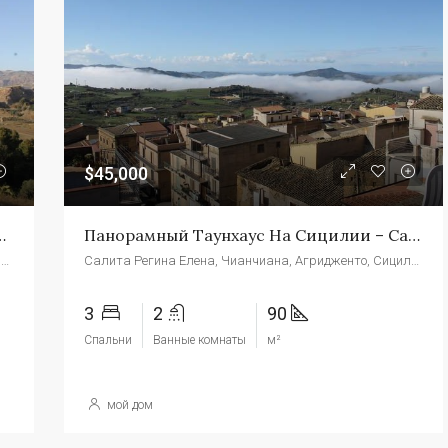
$45,000
ии – Вилла Константино Сант'Анджело Мухаро (АГ)
Панорамный Таунхаус На Сицилии – Casa Cedervall
Сант-Анджело Мухаро, Агридженто, Сицилия, 92020, Италия
Салита Регина Елена, Чианчиана, Агридженто, Сицилия, 92012, Италия
3
2
90
Спальни
Ванные комнаты
м²
мой дом