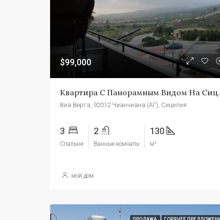
$99,000
Квартира С Панорамным 
Виа Верга, 92012 Чианчиана (АГ), Сицилия
3
2
130
Спальни
Ванные комнаты
м²
мой дом
ПРОДАЖА
ГОРЯЧЕЕ ПРЕДЛОЖЕН