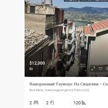
$12,000
$0
Панорамны
Виа Мели, Алессандрия делла Рокка (AG)
2
2
120