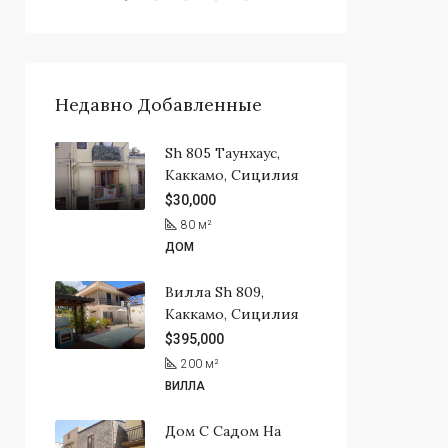
Недавно Добавленные
Sh 805 Таунхаус,
Каккамо, Сицилия
$30,000
80
м²
ДОМ
Вилла Sh 809,
Каккамо, Сицилия
$395,000
200
м²
ВИЛЛА
Дом С Садом На