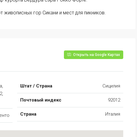
т живописных гор Сикани и мест для пикников.
Открыть на Google Картах
а,
Штат / Страна
Сицилия
2,
Почтовый индекс
92012
Страна
Италия
енто