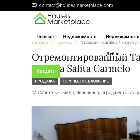
contact@housesmarketplace.com
Главная
Недвижимость
Недвижимость
Главная
Таунхаус
Отремонтированный таунхаус н
Отремонтированный Та
Дубае
Daniela Salita Carmelo
Создать
ПРОДАЖА
ГОРЯЧЕЕ ПРЕДЛОЖЕНИЕ
Салита Кармело, Чианчиана, Агридженто, Сици