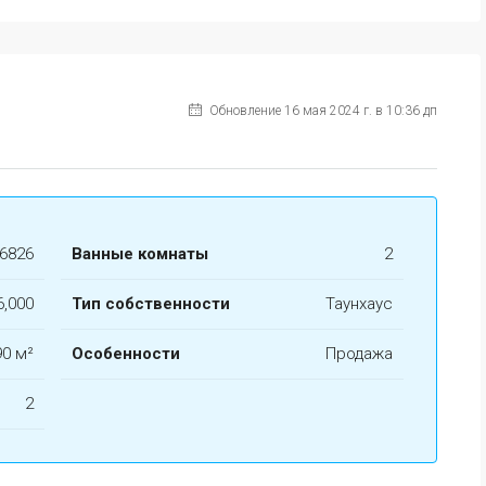
Обновление 16 мая 2024 г. в 10:36 дп
6826
Ванные комнаты
2
РЕКОМЕНДУЕМЫЕ
ПР
6,000
Тип собственности
Таунхаус
90 м²
Особенности
Продажа
2
$139,000
Торре Макауда