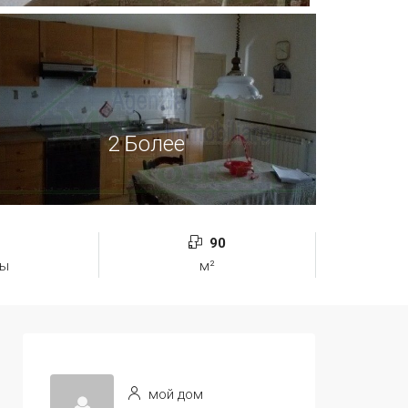
2 Более
90
ты
м²
мой дом