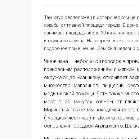
Таунхаус расположен в историческом центр
ходьбы от главной площади города. В доме
занимает площадь около 30 кв.м. на этаж,
из кухни и санузла. На втором этаже гости
подсобное помещение. Дом был недавно о
Чианчиана — небольшой городок в прови
прекрасным расположением и мягким кл
окружающая Чианчиану, открывает захв
множество магазинов, пиццерий, рес
медицинской помощи. Есть также много 
мест в 30 минутах ходьбы от пляжа
Марина). А также мы находимся всего в
(Турецкая лестница) и Долины храмов
основными городами Агридженто, Шакка
Мы находимся в 35 минутах езды от гол