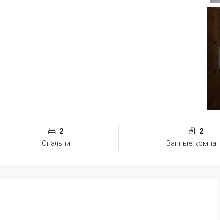
2
2
Спальни
Ванные комна