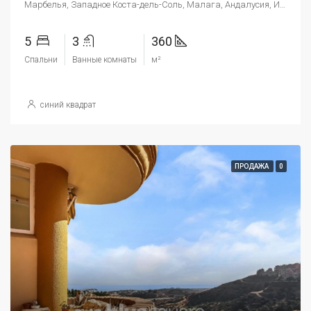
Марбелья, Западное Коста-дель-Соль, Малага, Андалусия, Испания
5
3
360
Спальни
Ванные комнаты
м²
синий квадрат
ПРОДАЖА
0