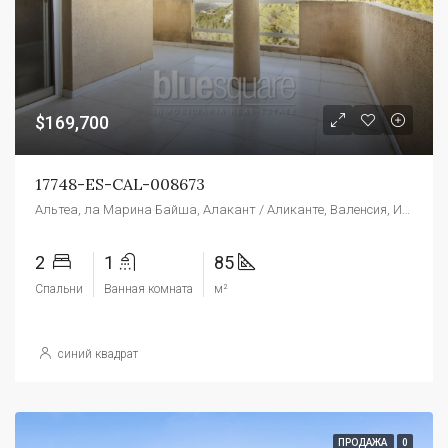
$169,700
17748-ES-CAL-008673
Альтеа, ла Марина Байша, Алакант / Аликанте, Валенсия, Испания
2
1
85
Спальни
Ванная комната
м²
синий квадрат
ПРОДАЖА
0