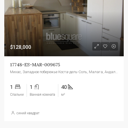
$128,000
17748-ES-MAR-009675
Михас, Западное побережье Коста-дель-Соль, Малага, Андалусия, Испания
1
1
40
Спальни
Ванная комната
м²
синий квадрат