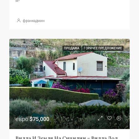
м²
франкадмин
ПРОДАЖА
ГОРЯЧЕЕ ПРЕДЛОЖЕНИЕ
евро
$75,000
Вилла И Земля На Сицилии – Вилла Дольче