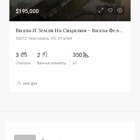
$195,000
Вилла И Земля На Сицилии – Вилла Феличе
92012 Чианчиана, AG, Италия
3
2
350
Спальни
Ванные комнаты
м²
мой дом