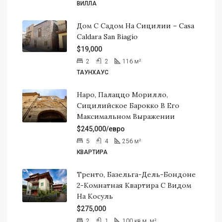
ВИЛЛА
Дом С Садом На Сицилии – Casa
Caldara San Biagio
$19,000
2
2
116
м²
ТАУНХАУС
Наро, Палаццо Морилло,
Сицилийское Барокко В Его
Максимальном Выражении
$245,000/евро
5
4
256
м²
КВАРТИРА
Тренто, Базельга-Дель-Бондоне
2-Комнатная Квартира С Видом
На Косуль
$275,000
2
1
100 кв.м.
м²