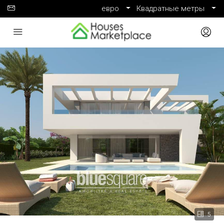
евро
Квадратные метры
5