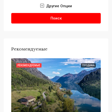
Другие Опции
Поиск
Рекомендуемые
АЖА
РЕКОМЕНДУЕМЫЕ
ПРОДАЖА
РЕ