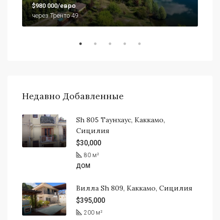
$79
$980 000/евро
920
через Тренто 49
Недавно Добавленные
Sh 805 Таунхаус, Каккамо,
Сицилия
$30,000
80
м²
ДОМ
Вилла Sh 809, Каккамо, Сицилия
$395,000
200
м²