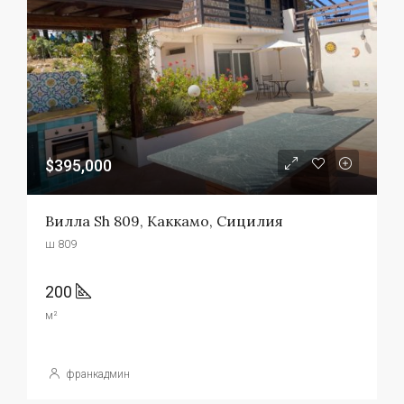
$395,000
Вилла Sh 809, Каккамо, Сицилия
ш 809
200
м²
франкадмин