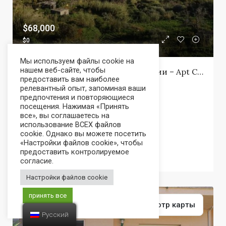
$68,000
$0
Мы используем файлы cookie на
нашем веб-сайте, чтобы
Панорамная Квартира На Сицилии – Apt Corbo Bivona
предоставить вам наиболее
Виа Скальдамоше, Бивона
релевантный опыт, запоминая ваши
предпочтения и повторяющиеся
посещения. Нажимая «Принять
3
2
100
все», вы соглашаетесь на
использование ВСЕХ файлов
Спальни
Ванные комнаты
м²
cookie. Однако вы можете посетить
«Настройки файлов cookie», чтобы
предоставить контролируемое
мой дом
согласие.
Настройки файлов cookie
принять все
ПРОДАЖА
ГОРЯЧЕЕ ПРЕДЛОЖЕНИЕ
Объявления
Просмотр карты
Русский