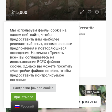
$15,000
Земля На Сицилии — Alfano Cda Ferrariia
Мы используем файлы cookie на
Чианчиана, Агридженто, Сицилия, 92012, Италия
нашем веб-сайте, чтобы
предоставить вам наиболее
релевантный опыт, запоминая ваши
31540
предпочтения и повторяющиеся
посещения. Нажимая «Принять
м²
все», вы соглашаетесь на
использование ВСЕХ файлов
cookie. Однако вы можете посетить
«Настройки файлов cookie», чтобы
мой дом
предоставить контролируемое
согласие.
Настройки файлов cookie
ПРОДАЖА
принять все
Объявления
Просмотр карты
Русский