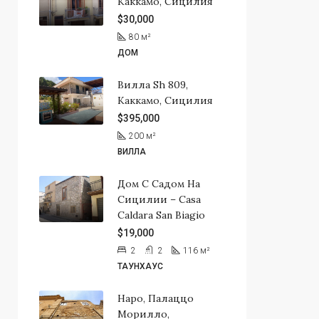
Каккамо, Сицилия
$30,000
80
м²
ДОМ
Вилла Sh 809,
Каккамо, Сицилия
$395,000
200
м²
ВИЛЛА
Дом С Садом На
Сицилии – Casa
Caldara San Biagio
$19,000
2
2
116
м²
ТАУНХАУС
Наро, Палаццо
Морилло,