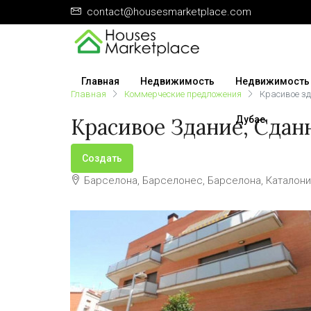
contact@housesmarketplace.com
Главная
Недвижимость
Недвижимость
Главная
Коммерческие предложения
Красивое зд
Красивое Здание, Сданн
Дубае
ПРОДАЖА
Создать
Барселона, Барселонес, Барселона, Каталония