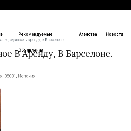
 в
Рекомендуемые
Агенства
Новости
ание, сданное в аренду, в Барселоне.
ое В Аренду, В Барселоне.
Объявления
, 08001, Испания