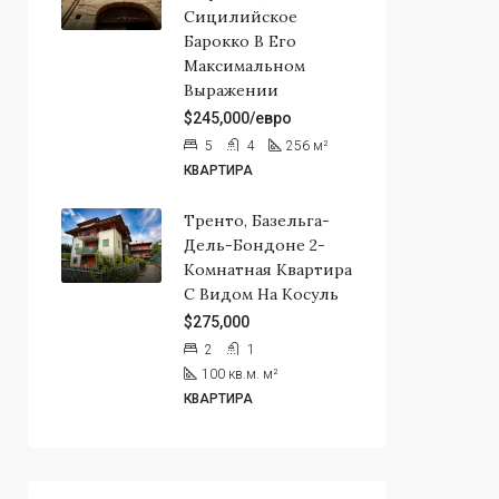
Сицилийское
Барокко В Его
Максимальном
Выражении
$245,000/евро
5
4
256
м²
КВАРТИРА
Тренто, Базельга-
Дель-Бондоне 2-
Комнатная Квартира
С Видом На Косуль
$275,000
2
1
100 кв.м.
м²
КВАРТИРА