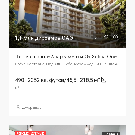
1,1 млн дирхамов ОАЭ
Потрясающие Апартаменты От Sobha One
Собха Хартланд, Над Аль-Шеба, Мохаммед Бин Рашид Аль Мактум Сити - ند الشبا 1 - دبي - Объединенные Арабские Эмираты
490–2352 кв. футов/45,5–218,5 м²
м²
домарынок
РЕКОМЕНДУЕМЫЕ
ПРОДАЖА