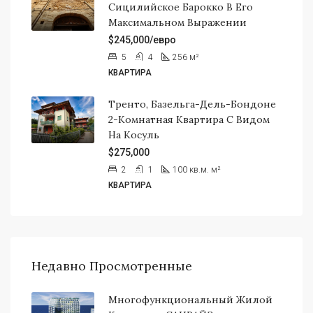
Сицилийское Барокко В Его
Максимальном Выражении
$245,000/евро
5
4
256
м²
КВАРТИРА
Тренто, Базельга-Дель-Бондоне
2-Комнатная Квартира С Видом
На Косуль
$275,000
2
1
100 кв.м.
м²
КВАРТИРА
Недавно Просмотренные
Многофункциональный Жилой