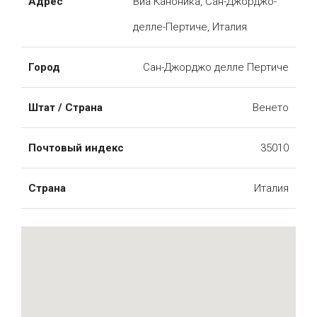
Адрес
Виа Каноника, Сан-Джорджо-
делле-Пертиче, Италия
Город
Сан-Джорджо делле Пертиче
Штат / Страна
Венето
Почтовый индекс
35010
Страна
Италия