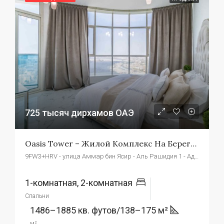
725 тысяч дирхамов ОАЭ
Oasis Tower – Жилой Комплекс На Берегу Реки Аджман
9FW3+HRV - улица Аммар бин Ясир - Аль Рашидия 1 - Аджман - Объединенные Арабские Эмираты
1-комнатная, 2-комнатная
Спальни
1486–1885 кв. футов/138–175 м²
м²