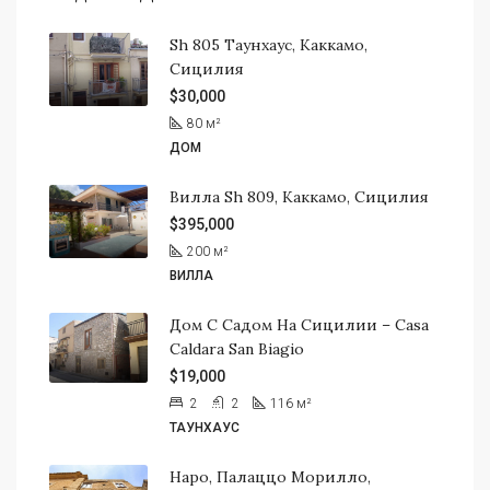
Sh 805 Таунхаус, Каккамо,
Сицилия
$30,000
80
м²
ДОМ
Вилла Sh 809, Каккамо, Сицилия
$395,000
200
м²
ВИЛЛА
Дом С Садом На Сицилии – Casa
Caldara San Biagio
$19,000
2
2
116
м²
ТАУНХАУС
Наро, Палаццо Морилло,