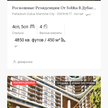
Роскошные Резиденции От Sobha В Дубае, Аль-Суфух
Palladium Dubai Maritime City - 35X9+W77 - Китай - الصفوح 2 - دبي - Объединенные Арабские Эмираты
4сп, 5сп
4
Спальни
Ванные комнаты
4850 кв. футов / 450 м²
м²
домарынок
РЕКОМЕНДУЕМЫЕ
ПРОДАЖА
НОВАЯ ПОСТРОЙКА