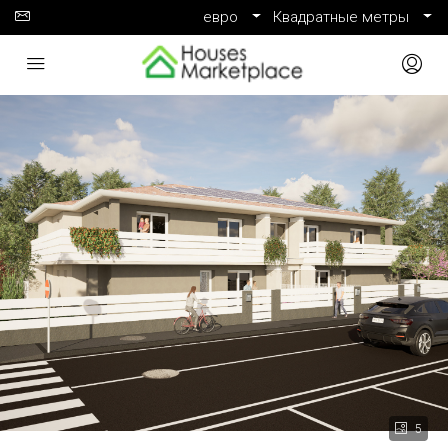
евро
Квадратные метры
5