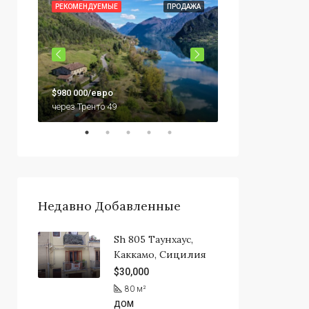
ОДАЖА
РЕКОМЕНДУЕМЫЕ
ПРОДАЖА
РЕКОМЕНДУЕМЫЕ
$79,000
$980 000/евро
92010 Сикулиана,
через Тренто 49
Недавно Добавленные
Sh 805 Таунхаус,
Каккамо, Сицилия
$30,000
80
м²
ДОМ