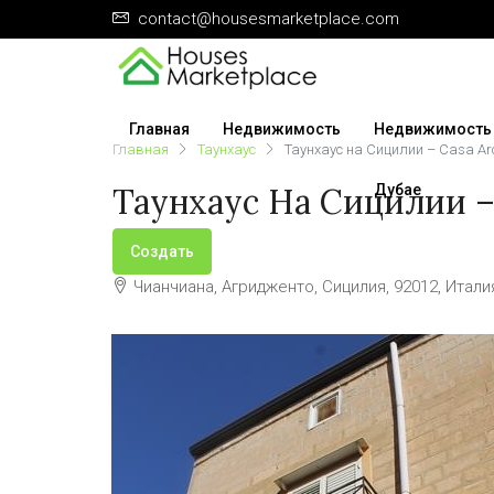
contact@housesmarketplace.com
Главная
Недвижимость
Недвижимость
Главная
Таунхаус
Таунхаус на Сицилии – Casa Arc
Таунхаус На Сицилии – 
Дубае
ПРОДАЖА
Создать
Чианчиана, Агридженто, Сицилия, 92012, Итали