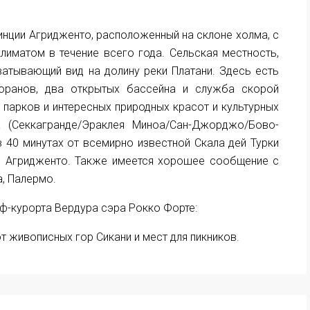
нции Агридженто, расположенный на склоне холма, с
иматом в течение всего года. Сельская местность,
атывающий вид на долину реки Платани. Здесь есть
торанов, два открытых бассейна и служба скорой
парков и интересных природных красот и культурных
 (Секкагранде/Эраклея Миноа/Сан-Джорджо/Бово-
 40 минутах от всемирно известной Скала дей Турки
 в Агридженто. Также имеется хорошее сообщение с
, Палермо.
ьф-курорта Вердура сэра Рокко Форте:
т живописных гор Сикани и мест для пикников.