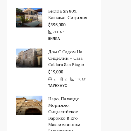
Вилла Sh 809,
Каккамо, Сицилия
$395,000
200
м²
ВИЛЛА
Дом С Садом На
Сицилии – Casa
Caldara San Biagio
$19,000
2
2
116
м²
ТАУНХАУС
Наро, Палаццо
Морилло,
Сицилийское
Барокко В Его
Максимальном
Выражении