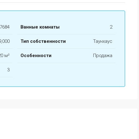
РЕКОМЕНДУЕМЫЕ
ПР
7684
Ванные комнаты
2
9,000
Тип собственности
Таунхаус
$139,000
Торре Макауда
20 м²
Особенности
Продажа
3