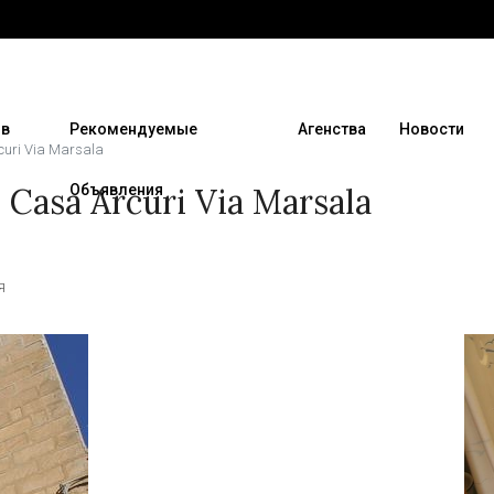
 в
Рекомендуемые
Агенства
Новости
uri Via Marsala
Casa Arcuri Via Marsala
Объявления
я