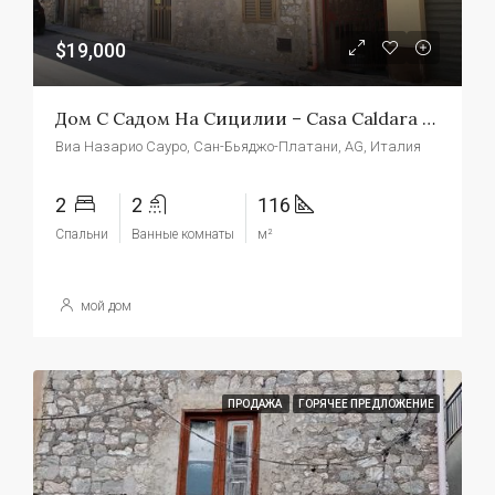
$19,000
Дом С Садом На Сицилии – Casa Caldara San Biagio
Виа Назарио Сауро, Сан-Бьяджо-Платани, AG, Италия
2
2
116
Спальни
Ванные комнаты
м²
мой дом
ПРОДАЖА
ГОРЯЧЕЕ ПРЕДЛОЖЕНИЕ