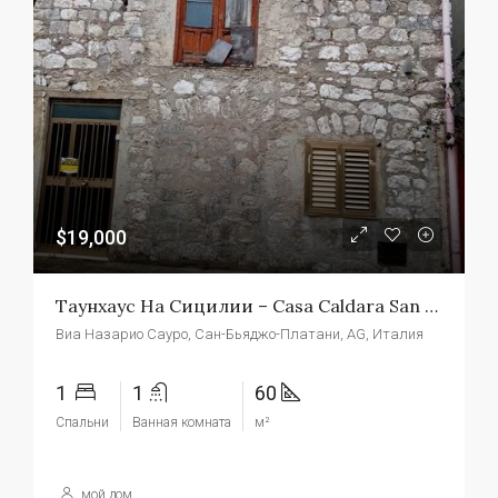
$19,000
Таунхаус На Сицилии – Casa Caldara San Biagio
Виа Назарио Сауро, Сан-Бьяджо-Платани, AG, Италия
1
1
60
Спальни
Ванная комната
м²
мой дом