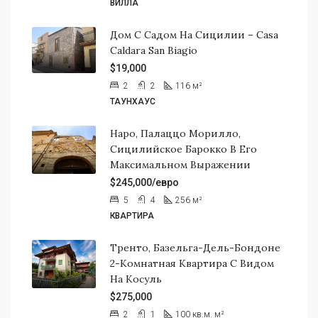
ВИЛЛА
Дом С Садом На Сицилии – Casa
Caldara San Biagio
$19,000
2
2
116
м²
ТАУНХАУС
Наро, Палаццо Морилло,
Сицилийское Барокко В Его
Максимальном Выражении
$245,000/евро
5
4
256
м²
КВАРТИРА
Тренто, Базельга-Дель-Бондоне
2-Комнатная Квартира С Видом
На Косуль
$275,000
2
1
100 кв.м.
м²