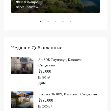
$980 000/евро
920
через Тренто 49
Недавно Добавленные
Sh 805 Таунхаус, Каккамо,
Сицилия
$30,000
80
м²
ДОМ
Вилла Sh 809, Каккамо, Сицилия
$395,000
200
м²