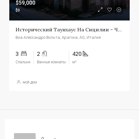
$59,000
$0
Исторический Таунхаус На Сицилии – Чираоло Арагона
Виа Алессандро Вольта, Арагона, AG, Италия
3
2
420
Спальни
Ванные комнаты
м²
мой дом