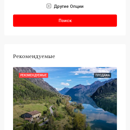
Другие Опции
Поиск
Рекомендуемые
АЖА
РЕКОМЕНДУЕМЫЕ
ПРОДАЖА
РЕ
$79