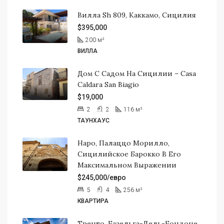
Вилла Sh 809, Каккамо, Сицилия
$395,000
200
м²
ВИЛЛА
Дом С Садом На Сицилии – Casa
Caldara San Biagio
$19,000
2
2
116
м²
ТАУНХАУС
Наро, Палаццо Морилло,
Сицилийское Барокко В Его
Максимальном Выражении
$245,000/евро
5
4
256
м²
КВАРТИРА
Тренто, Базельга-Дель-Бондоне