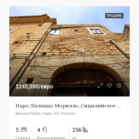
ПРОДАЖА
$245,000/евро
Наро, Палаццо Морилло, Сицилийское Барокко В Его Максимальном Выражении
Виколо Риоло, Наро, AG, Италия
5
4
256
Спальни
Ванные комнаты
м²