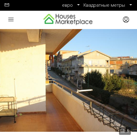
евро
Квадратные метры
5