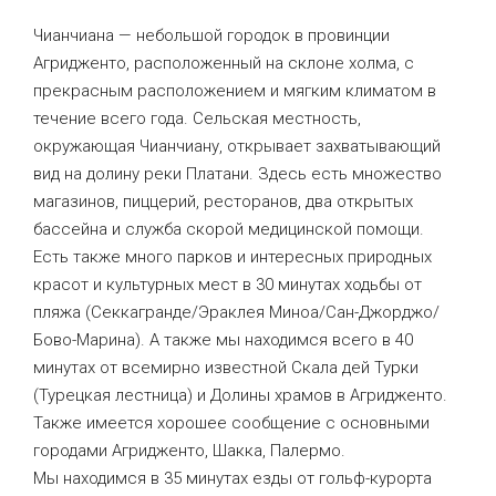
Чианчиана — небольшой городок в провинции
Агридженто, расположенный на склоне холма, с
прекрасным расположением и мягким климатом в
течение всего года. Сельская местность,
окружающая Чианчиану, открывает захватывающий
вид на долину реки Платани. Здесь есть множество
магазинов, пиццерий, ресторанов, два открытых
бассейна и служба скорой медицинской помощи.
Есть также много парков и интересных природных
красот и культурных мест в 30 минутах ходьбы от
пляжа (Секкагранде/Эраклея Миноа/Сан-Джорджо/
Бово-Марина). А также мы находимся всего в 40
минутах от всемирно известной Скала дей Турки
(Турецкая лестница) и Долины храмов в Агридженто.
Также имеется хорошее сообщение с основными
городами Агридженто, Шакка, Палермо.
Мы находимся в 35 минутах езды от гольф-курорта