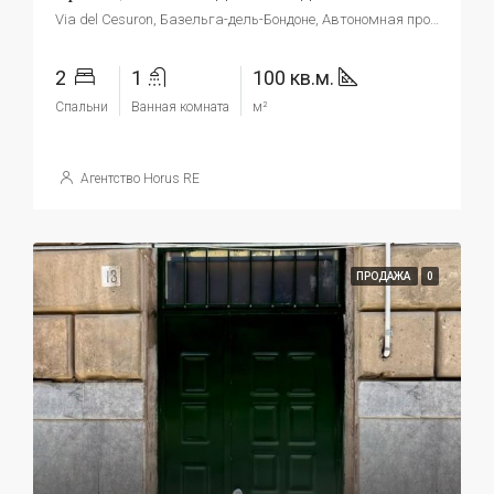
Via del Cesuron, Базельга-дель-Бондоне, Автономная провинция Тренто, Италия
2
1
100 кв.м.
Спальни
Ванная комната
м²
Агентство Horus RE
ПРОДАЖА
0