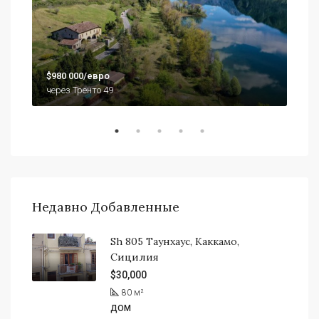
$79
$980 000/евро
920
через Тренто 49
Недавно Добавленные
Sh 805 Таунхаус, Каккамо,
Сицилия
$30,000
80
м²
ДОМ