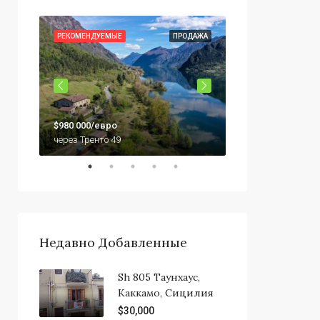
ОДАЖА
РЕКОМЕНДУЕМЫЕ
ПРОДАЖА
РЕКОМЕНДУЕМЫЕ
$79,000
$980 000/евро
92010 Сикулиана,
через Тренто 49
Недавно Добавленные
Sh 805 Таунхаус,
Каккамо, Сицилия
$30,000