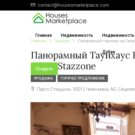
contact@housesmarketplace.com
Главная
Недвижимость
Недвижимость
Главная
Таунхаус
Панорамный таунхаус на Сицил
Панорамный Таунхаус Н
Дубае
Largo Stazzone
Создать
ПРОДАЖА
ГОРЯЧЕЕ ПРЕДЛОЖЕНИЕ
Ларго Стаццоне, 92012 Чианчиана, AG, Сицилия