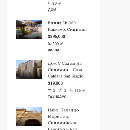
80
м²
ДОМ
Вилла Sh 809,
Каккамо, Сицилия
$395,000
200
м²
ВИЛЛА
Дом С Садом На
Сицилии – Casa
Caldara San Biagio
$19,000
2
2
116
м²
ТАУНХАУС
Наро, Палаццо
Морилло,
Сицилийское
Барокко В Его