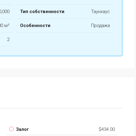
0,000
Тип собственности
Таунхаус
РЕКОМЕНДУЕМЫЕ
ПР
80 м²
Особенности
Продажа
2
$139,000
Торре Макауда
Залог
$434.00