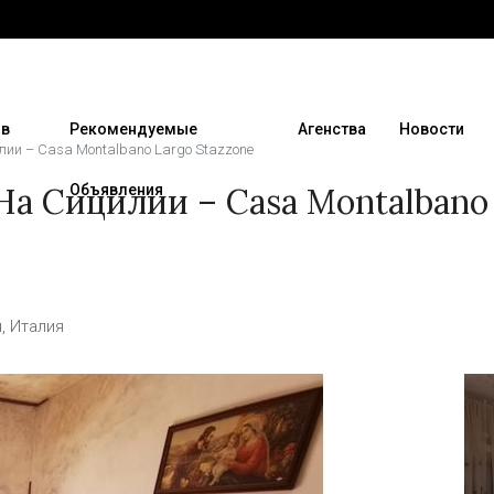
 в
Рекомендуемые
Агенства
Новости
ии – Casa Montalbano Largo Stazzone
а Сицилии – Casa Montalbano
Объявления
, Италия