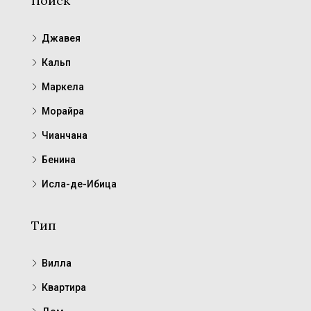
Поиск
Джавея
Кальп
Маркела
Морайра
Чианчана
Бенина
Исла-де-Ибица
Тип
Вилла
Квартира