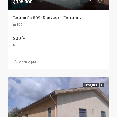
$395,000
Вилла Sh 809, Каккамо, Сицилия
ш 809
200
м²
франкадмин
ПРОДАЖА
0