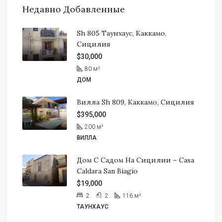
Недавно Добавленные
Sh 805 Таунхаус, Каккамо,
Сицилия
$30,000
80
м²
ДОМ
Вилла Sh 809, Каккамо, Сицилия
$395,000
200
м²
ВИЛЛА
Дом С Садом На Сицилии – Casa
Caldara San Biagio
$19,000
2
2
116
м²
ТАУНХАУС