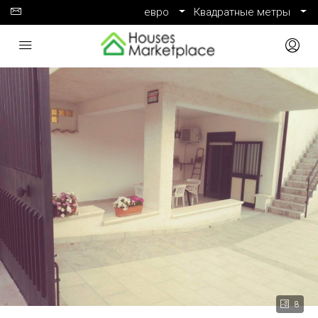
евро
Квадратные метры
8