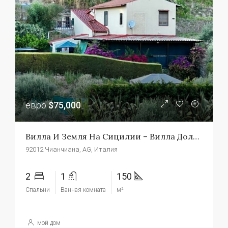
евро
$75,000
Вилла И Земля На Сицилии – Вилла Дольче
92012 Чианчиана, AG, Италия
2
1
150
Спальни
Ванная комната
м²
мой дом