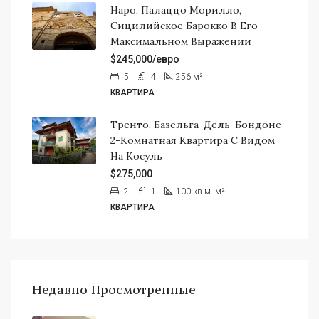
Наро, Палаццо Морилло,
Сицилийское Барокко В Его
Максимальном Выражении
$245,000/евро
5
4
256
м²
КВАРТИРА
Тренто, Базельга-Дель-Бондоне
2-Комнатная Квартира С Видом
На Косуль
$275,000
2
1
100 кв.м.
м²
КВАРТИРА
Недавно Просмотренные