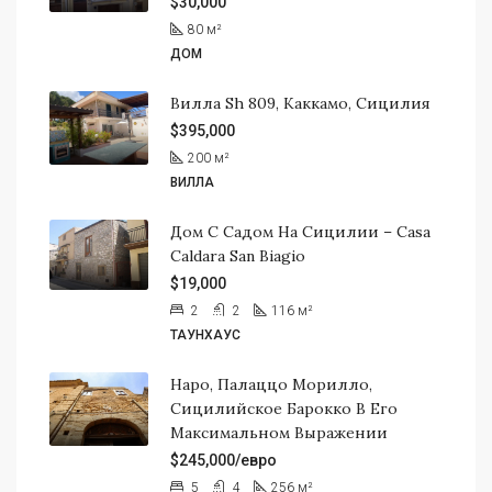
$30,000
80
м²
ДОМ
Вилла Sh 809, Каккамо, Сицилия
$395,000
200
м²
ВИЛЛА
Дом С Садом На Сицилии – Casa
Caldara San Biagio
$19,000
2
2
116
м²
ТАУНХАУС
Наро, Палаццо Морилло,
Сицилийское Барокко В Его
Максимальном Выражении
$245,000/евро
5
4
256
м²