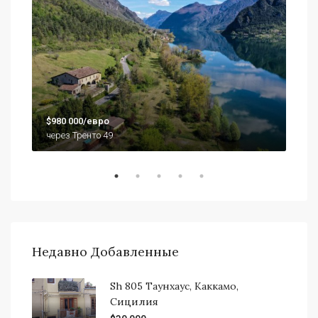
$79
$980 000/евро
920
через Тренто 49
Недавно Добавленные
Sh 805 Таунхаус, Каккамо,
Сицилия