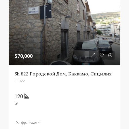
$70,000
Sh 822 Городской Дом, Каккамо, Сицилия
ш 822
120
м²
франкадмин