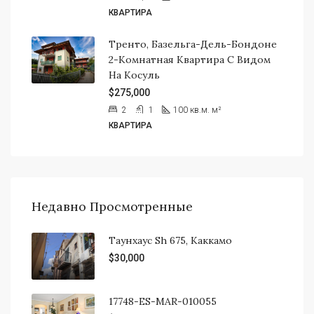
КВАРТИРА
Тренто, Базельга-Дель-Бондоне
2-Комнатная Квартира С Видом
На Косуль
$275,000
2
1
100 кв.м.
м²
КВАРТИРА
Недавно Просмотренные
Таунхаус Sh 675, Каккамо
$30,000
17748-ES-MAR-010055