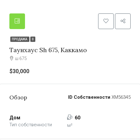
ПРОДАЖА
0
Таунхаус Sh 675, Каккамо
ш 675
$30,000
Обзор
ID Собственности
ХМ56345
Дом
60
Тип собственности
м²