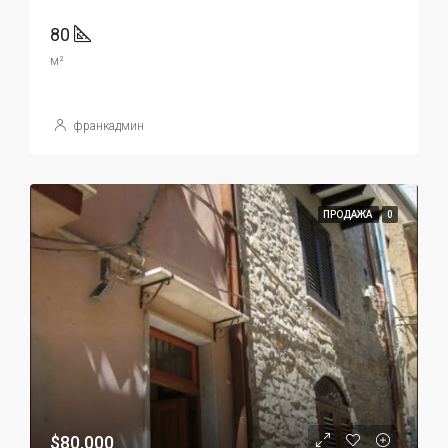
80
м²
франкадмин
ПРОДАЖА
0
$80,000