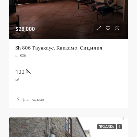
$28,000
Sh 806 Таунхаус, Каккамо, Сицилия
ш 806
100
м²
франкадмин
ПРОДАЖА
0