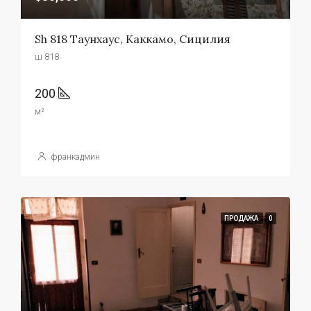
Sh 818 Таунхаус, Каккамо, Сицилия
ш 818
200
м²
франкадмин
ПРОДАЖА
0