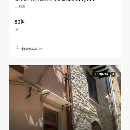
ш 805
80
м²
франкадмин
ПРОДАЖА
0