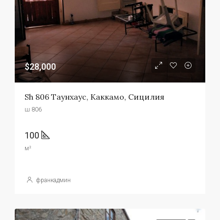
$28,000
Sh 806 Таунхаус, Каккамо, Сицилия
ш 806
100
м²
франкадмин