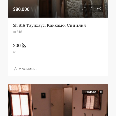
$80,000
Sh 818 Таунхаус, Каккамо, Сицилия
ш 818
200
м²
франкадмин
ПРОДАЖА
0