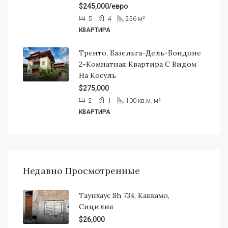
$245,000/евро
5
4
256
м²
КВАРТИРА
Тренто, Базельга-Дель-Бондоне
2-Комнатная Квартира С Видом
На Косуль
$275,000
2
1
100 кв.м.
м²
КВАРТИРА
Недавно Просмотренные
Таунхаус Sh 734, Каккамо,
Сицилия
$26,000