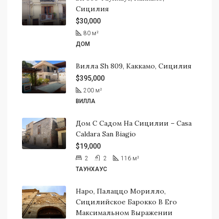
Сицилия
$30,000
80
м²
ДОМ
Вилла Sh 809, Каккамо, Сицилия
$395,000
200
м²
ВИЛЛА
Дом С Садом На Сицилии – Casa
Caldara San Biagio
$19,000
2
2
116
м²
ТАУНХАУС
Наро, Палаццо Морилло,
Сицилийское Барокко В Его
Максимальном Выражении