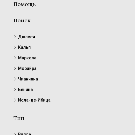
Помощь
Поиск
Джавея
Кальп
Маркела
Морайра
Чианчана
Бенина
Исла-де-Ибица
Тип
Вилла