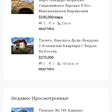
Сицилийское Барокко В Его
Максимальном Выражении
$245,000/евро
5
4
256
м²
КВАРТИРА
Тренто, Базельга-Дель-Бондоне
2-Комнатная Квартира С Видом
На Косуль
$275,000
2
1
100 кв.м.
м²
КВАРТИРА
Недавно Просмотренные
Таунхаус Sh 749, Каккамо,