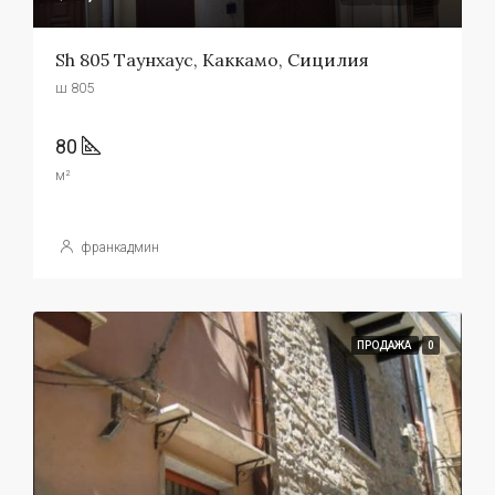
Sh 805 Таунхаус, Каккамо, Сицилия
ш 805
80
м²
франкадмин
ПРОДАЖА
0