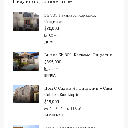
Недавно Добавленные
Sh 805 Таунхаус, Каккамо,
Сицилия
$30,000
80
м²
ДОМ
Вилла Sh 809, Каккамо, Сицилия
$395,000
200
м²
ВИЛЛА
Дом С Садом На Сицилии – Casa
Caldara San Biagio
$19,000
2
2
116
м²
ТАУНХАУС
Наро, Палаццо Морилло,