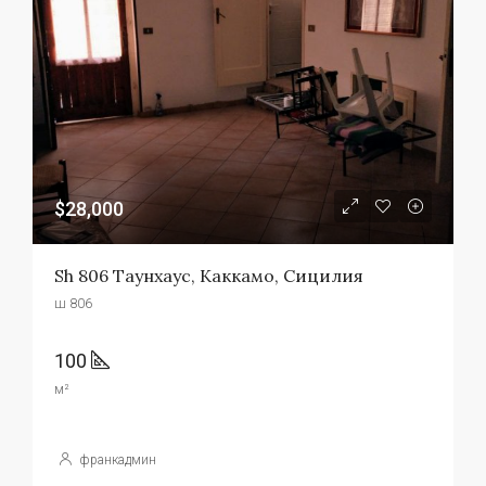
$28,000
Sh 806 Таунхаус, Каккамо, Сицилия
ш 806
100
м²
франкадмин