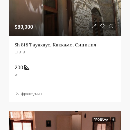
$80,000
Sh 818 Таунхаус, Каккамо, Сицилия
ш 818
200
м²
франкадмин
ПРОДАЖА
0