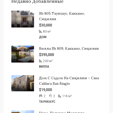
Недавно Добавленные
Sh 805 Таунхаус, Каккамо,
Сицилия
$30,000
80
м²
ДОМ
Вилла Sh 809, Каккамо, Сицилия
$395,000
200
м²
ВИЛЛА
Дом С Садом На Сицилии – Casa
Caldara San Biagio
$19,000
2
2
116
м²
ТАУНХАУС
Наро, Палаццо Морилло,