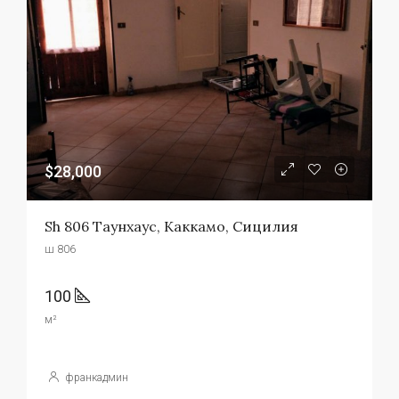
$28,000
Sh 806 Таунхаус, Каккамо, Сицилия
ш 806
100
м²
франкадмин