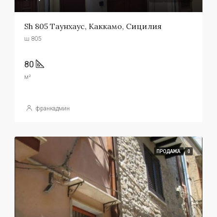
Sh 805 Таунхаус, Каккамо, Сицилия
ш 805
80
м²
франкадмин
ПРОДАЖА
0