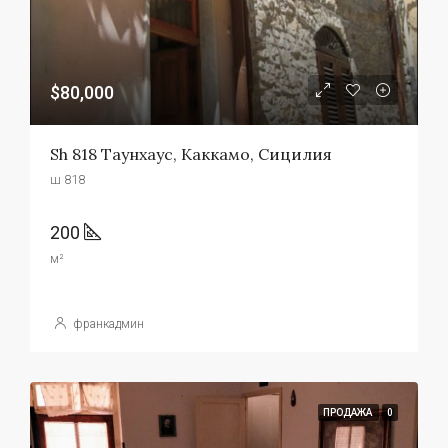
$80,000
Sh 818 Таунхаус, Каккамо, Сицилия
ш 818
200
м²
франкадмин
ПРОДАЖА
0