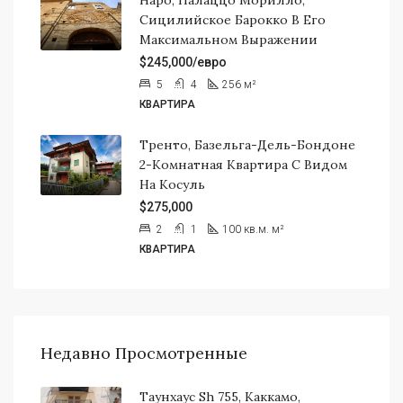
Сицилийское Барокко В Его
Максимальном Выражении
$245,000/евро
5
4
256
м²
КВАРТИРА
Тренто, Базельга-Дель-Бондоне
2-Комнатная Квартира С Видом
На Косуль
$275,000
2
1
100 кв.м.
м²
КВАРТИРА
Недавно Просмотренные
Таунхаус Sh 755, Каккамо,