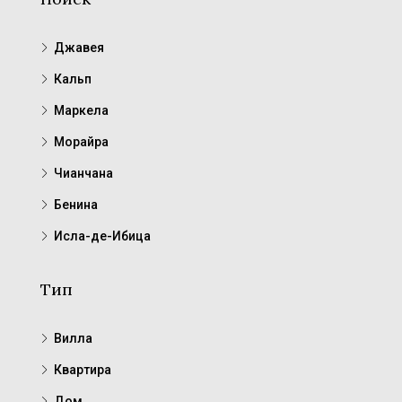
Джавея
Кальп
Маркела
Морайра
Чианчана
Бенина
Исла-де-Ибица
Тип
Вилла
Квартира
Дом