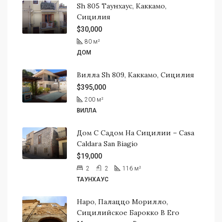
Sh 805 Таунхаус, Каккамо,
Сицилия
$30,000
80
м²
ДОМ
Вилла Sh 809, Каккамо, Сицилия
$395,000
200
м²
ВИЛЛА
Дом С Садом На Сицилии – Casa
Caldara San Biagio
$19,000
2
2
116
м²
ТАУНХАУС
Наро, Палаццо Морилло,
Сицилийское Барокко В Его