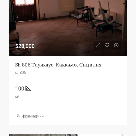
$28,000
Sh 806 Таунхаус, Каккамо, Сицилия
ш 806
100
м²
франкадмин