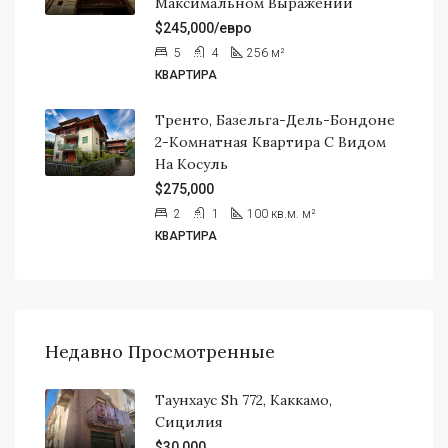
Максимальном Выражении
$245,000/евро
5
4
256
м²
КВАРТИРА
Тренто, Базельга-Дель-Бондоне
2-Комнатная Квартира С Видом
На Косуль
$275,000
2
1
100 кв.м.
м²
КВАРТИРА
Недавно Просмотренные
Таунхаус Sh 772, Каккамо,
Сицилия
$30,000