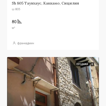
Sh 805 Таунхаус, Каккамо, Сицилия
ш 805
80
м²
франкадмин
ПРОДАЖА
0