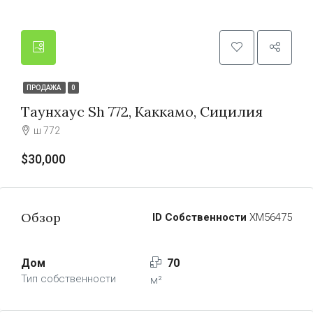
ПРОДАЖА
0
Таунхаус Sh 772, Каккамо, Сицилия
ш 772
$30,000
Обзор
ID Собственности
ХМ56475
Дом
70
Тип собственности
м²