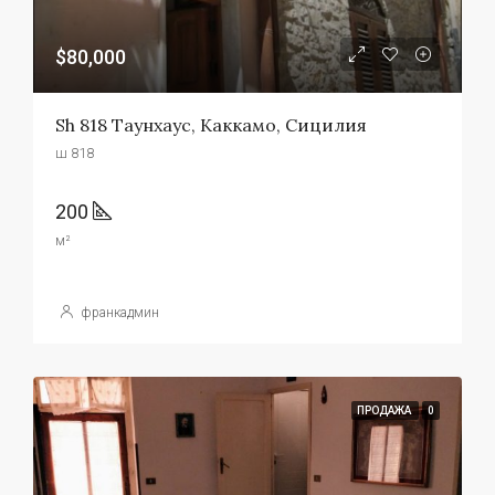
$80,000
Sh 818 Таунхаус, Каккамо, Сицилия
ш 818
200
м²
франкадмин
ПРОДАЖА
0