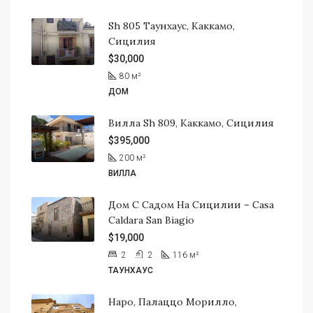
Sh 805 Таунхаус, Каккамо,
Сицилия
$30,000
80
м²
ДОМ
Вилла Sh 809, Каккамо, Сицилия
$395,000
200
м²
ВИЛЛА
Дом С Садом На Сицилии – Casa
Caldara San Biagio
$19,000
2
2
116
м²
ТАУНХАУС
Наро, Палаццо Морилло,