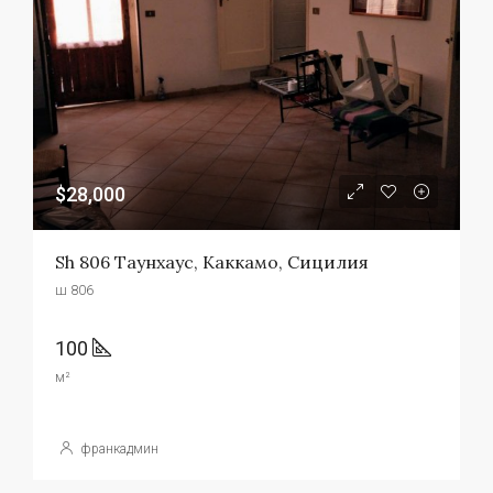
$28,000
Sh 806 Таунхаус, Каккамо, Сицилия
ш 806
100
м²
франкадмин