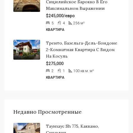
Сицилийское Барокко В Его
Максимальном Выражении
$245,000/евро
5
4
256
м²
КВАРТИРА
Тренто, Базельга-Дель-Бондоне
2-Комнатная Квартира С Видом
На Косуль
$275,000
2
1
100 кв.м.
м²
КВАРТИРА
Недавно Просмотренные
Таунхаус Sh 775, Каккамо,
Сицилия