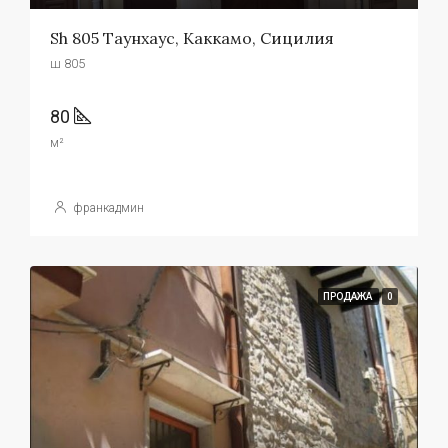
Sh 805 Таунхаус, Каккамо, Сицилия
ш 805
80
м²
франкадмин
ПРОДАЖА
0