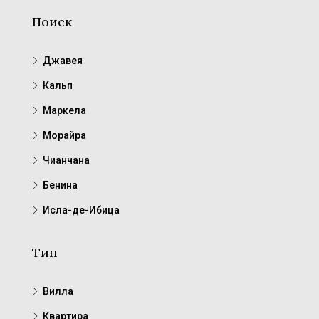
Поиск
Джавея
Кальп
Маркела
Морайра
Чианчана
Бенина
Исла-де-Ибица
Тип
Вилла
Квартира