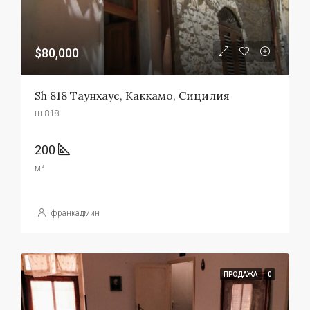
$80,000
Sh 818 Таунхаус, Каккамо, Сицилия
ш 818
200
м²
франкадмин
ПРОДАЖА
0