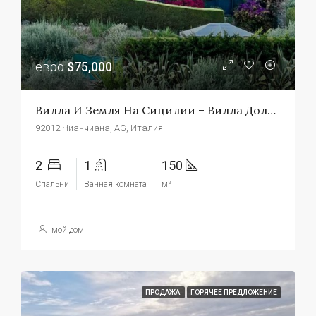
евро
$75,000
Вилла И Земля На Сицилии – Вилла Дольче
92012 Чианчиана, AG, Италия
2
1
150
Спальни
Ванная комната
м²
мой дом
ПРОДАЖА
ГОРЯЧЕЕ ПРЕДЛОЖЕНИЕ