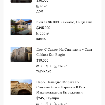
$30,000
80
м²
ДОМ
Вилла Sh 809, Каккамо, Сицилия
$395,000
200
м²
ВИЛЛА
Дом С Садом На Сицилии – Casa
Caldara San Biagio
$19,000
2
2
116
м²
ТАУНХАУС
Наро, Палаццо Морилло,
Сицилийское Барокко В Его
Максимальном Выражении
$245,000/евро
5
4
256
м²