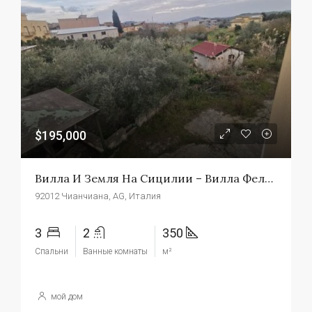
$195,000
Вилла И Земля На Сицилии – Вилла Феличе
92012 Чианчиана, AG, Италия
3
2
350
Спальни
Ванные комнаты
м²
мой дом