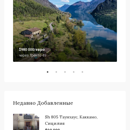
$79
$980 000/евро
920
через Тренто 49
Недавно Добавленные
Sh 805 Таунхаус, Каккамо,
Сицилия