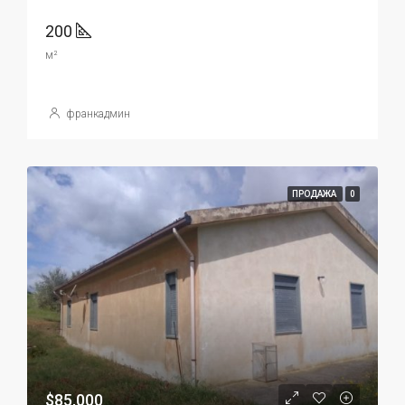
200
м²
франкадмин
ПРОДАЖА
0
$85,000