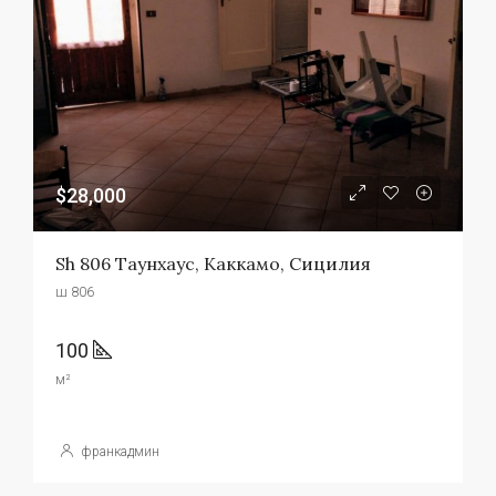
$28,000
Sh 806 Таунхаус, Каккамо, Сицилия
ш 806
100
м²
франкадмин