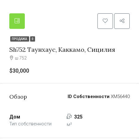
ПРОДАЖА
0
Sh752 Таунхаус, Каккамо, Сицилия
ш 752
$30,000
Обзор
ID Собственности
ХМ56440
Дом
325
Тип собственности
м²