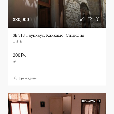
$80,000
Sh 818 Таунхаус, Каккамо, Сицилия
ш 818
200
м²
франкадмин
ПРОДАЖА
0