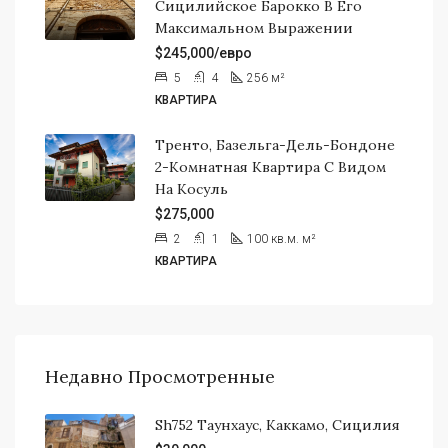
Сицилийское Барокко В Его
Максимальном Выражении
$245,000/евро
5
4
256
м²
КВАРТИРА
Тренто, Базельга-Дель-Бондоне
2-Комнатная Квартира С Видом
На Косуль
$275,000
2
1
100 кв.м.
м²
КВАРТИРА
Недавно Просмотренные
Sh752 Таунхаус, Каккамо, Сицилия