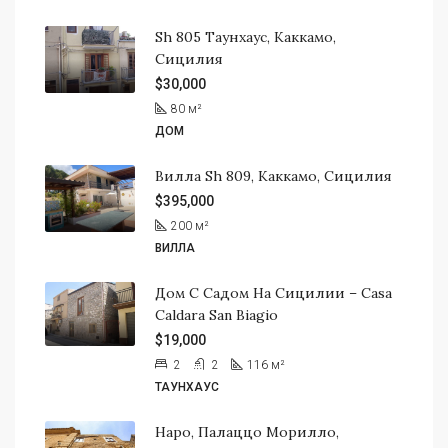
Sh 805 Таунхаус, Каккамо,
Сицилия
$30,000
80
м²
ДОМ
Вилла Sh 809, Каккамо, Сицилия
$395,000
200
м²
ВИЛЛА
Дом С Садом На Сицилии – Casa
Caldara San Biagio
$19,000
2
2
116
м²
ТАУНХАУС
Наро, Палаццо Морилло,