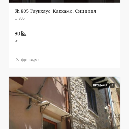
Sh 805 Таунхаус, Каккамо, Сицилия
ш 805
80
м²
франкадмин
ПРОДАЖА
0