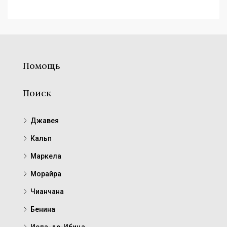
Помощь
Поиск
Джавея
Кальп
Маркела
Морайра
Чианчана
Бенина