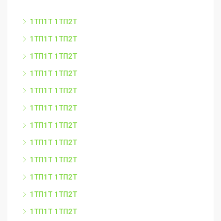
1ТП1Т 1ТП2Т
1ТП1Т 1ТП2Т
1ТП1Т 1ТП2Т
1ТП1Т 1ТП2Т
1ТП1Т 1ТП2Т
1ТП1Т 1ТП2Т
1ТП1Т 1ТП2Т
1ТП1Т 1ТП2Т
1ТП1Т 1ТП2Т
1ТП1Т 1ТП2Т
1ТП1Т 1ТП2Т
1ТП1Т 1ТП2Т