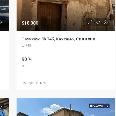
$18,000
Таунхаус Sh 745, Каккамо, Сицилия
ш 745
90
м²
франкадмин
0
ПРОДАЖА
0