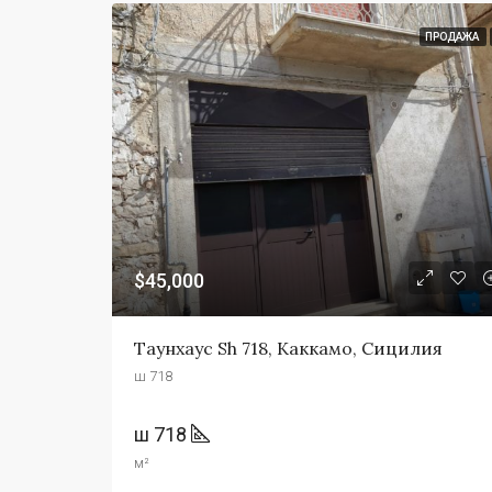
ПРОДАЖА
$45,000
Таунхаус Sh 718, Каккамо, Сицилия
ш 718
ш 718
м²