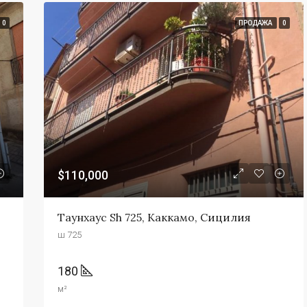
0
ПРОДАЖА
0
$110,000
Таунхаус Sh 725, Каккамо, Сицилия
ш 725
180
м²