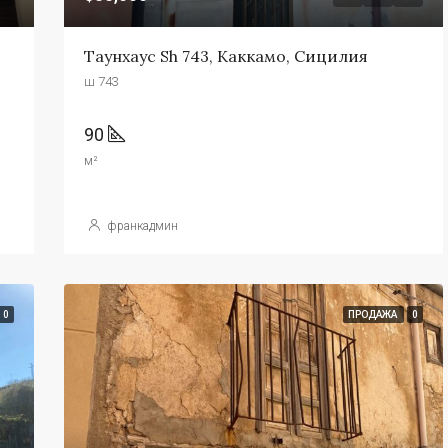
Таунхаус Sh 743, Каккамо, Сицилия
ш 743
90
м²
франкадмин
0
ПРОДАЖА
0