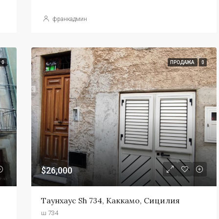
франкадмин
0
ПРОДАЖА
0
$26,000
Таунхаус Sh 734, Каккамо, Сицилия
ш 734