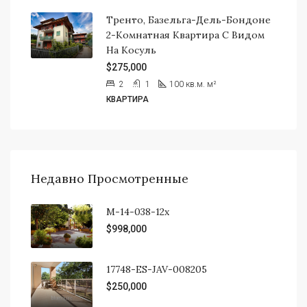
Тренто, Базельга-Дель-Бондоне
2-Комнатная Квартира С Видом
На Косуль
$275,000
2
1
100 кв.м.
м²
КВАРТИРА
Недавно Просмотренные
М-14-038-12х
$998,000
17748-ES-JAV-008205
$250,000