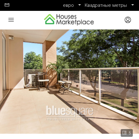
евро
Квадратные метры
5