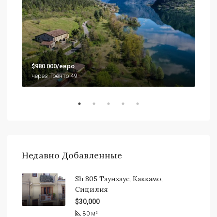
$79
$980 000/евро
920
через Тренто 49
Недавно Добавленные
Sh 805 Таунхаус, Каккамо,
Сицилия
$30,000
80
м²