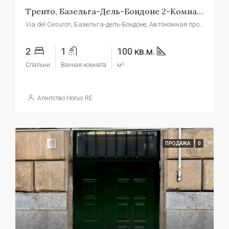
Тренто, Базельга-Дель-Бондоне 2-Комнатная Квартира С Видом На Косуль
Via del Cesuron, Базельга-дель-Бондоне, Автономная провинция Тренто, Италия
2
1
100 кв.м.
Спальни
Ванная комната
м²
Агентство Horus RE
ПРОДАЖА
0