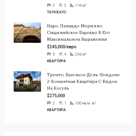
2
2
116
м²
ТАУНХАУС
Наро, Палаццо Морилло,
Сицилийское Барокко В Его
Максимальном Выражении
$245,000/евро
5
4
256
м²
КВАРТИРА
Тренто, Базельга-Дель-Бондоне
2-Комнатная Квартира С Видом
На Косуль
$275,000
2
1
100 кв.м.
м²
КВАРТИРА