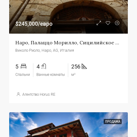
$245,000/евро
Наро, Палаццо Морилло, Сицилийское Барокко В Его Максимальном Выражении
Виколо Риоло, Наро, AG, Италия
5
4
256
Спальни
Ванные комнаты
м²
Агентство Horus RE
ПРОДАЖА