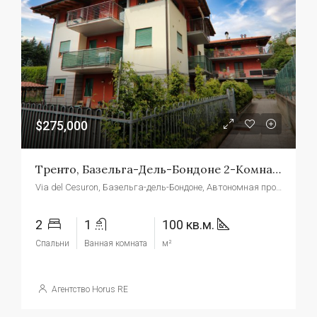
$275,000
Тренто, Базельга-Дель-Бондоне 2-Комнатная Квартира С Видом На Косуль
Via del Cesuron, Базельга-дель-Бондоне, Автономная провинция Тренто, Италия
2
1
100 кв.м.
Спальни
Ванная комната
м²
Агентство Horus RE