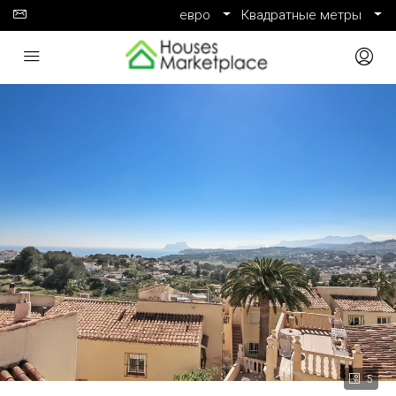
евро
Квадратные метры
5