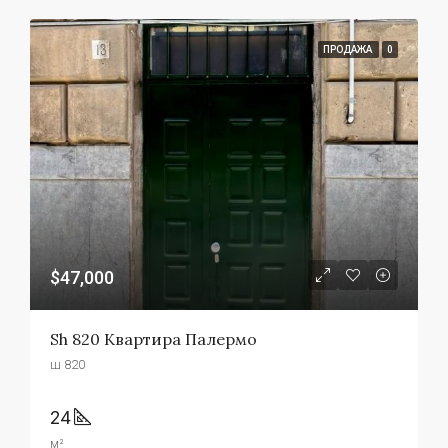
ПРОДАЖА
0
$47,000
Sh 820 Квартира Палермо
ш 820
24
м²