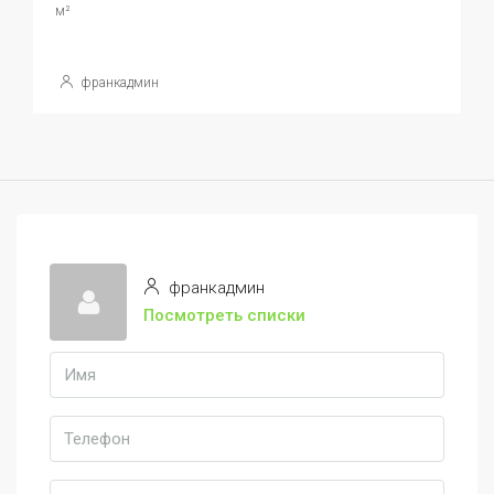
м²
франкадмин
франкадмин
Посмотреть списки