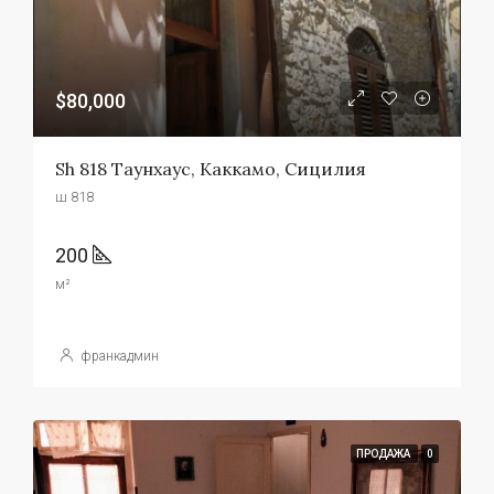
$80,000
Sh 818 Таунхаус, Каккамо, Сицилия
ш 818
200
м²
франкадмин
ПРОДАЖА
0