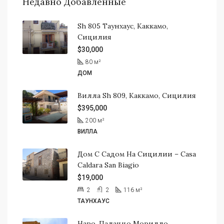
Недавно Добавленные
Sh 805 Таунхаус, Каккамо,
Сицилия
$30,000
80
м²
ДОМ
Вилла Sh 809, Каккамо, Сицилия
$395,000
200
м²
ВИЛЛА
Дом С Садом На Сицилии – Casa
Caldara San Biagio
$19,000
2
2
116
м²
ТАУНХАУС
Наро, Палаццо Морилло,