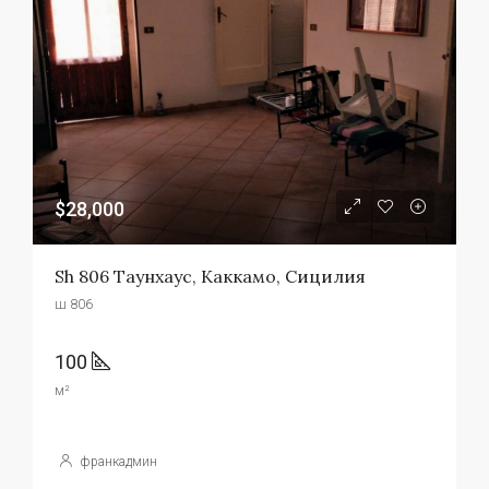
$28,000
Sh 806 Таунхаус, Каккамо, Сицилия
ш 806
100
м²
франкадмин