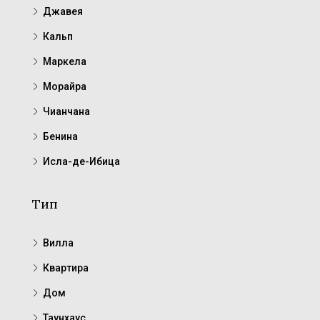
Джавея
Кальп
Маркела
Морайра
Чианчана
Бенина
Исла-де-Ибица
Тип
Вилла
Квартира
Дом
Таунхаус