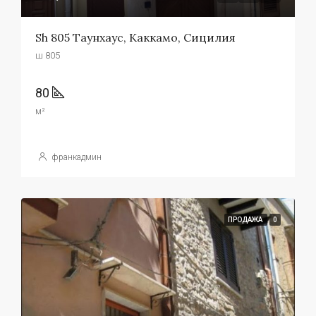
Sh 805 Таунхаус, Каккамо, Сицилия
ш 805
80
м²
франкадмин
ПРОДАЖА
0