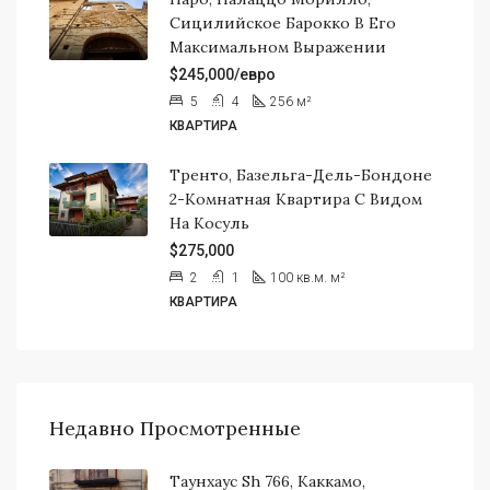
Сицилийское Барокко В Его
Максимальном Выражении
$245,000/евро
5
4
256
м²
КВАРТИРА
Тренто, Базельга-Дель-Бондоне
2-Комнатная Квартира С Видом
На Косуль
$275,000
2
1
100 кв.м.
м²
КВАРТИРА
Недавно Просмотренные
Таунхаус Sh 766, Каккамо,