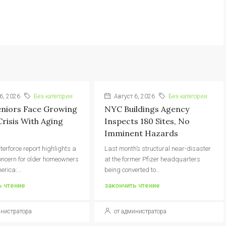
6, 2026
Без категории
Август 6, 2026
Без категории
eniors Face Growing
NYC Buildings Agency
Crisis With Aging
Inspects 180 Sites, No
Imminent Hazards
terforce report highlights a
Last month’s structural near-disaster
oncern for older homeowners
at the former Pfizer headquarters
erica:...
being converted to...
ь чтение
закончить чтение
инистратора
от администратора