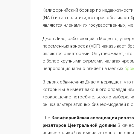
Калифорнийский брокер по недвижимости 
(NAR) из-за политики, которая обязывает 
являются членами их государственных, ме
Джон Диас, работающий в Модесто, утверж
переменных взносов (VDF) наказывает бр
являются риелторами. Он утверждает, что
с более крупными фирмами, налагая чрез
непропорционально влияет на мелких
брок
В своих обвинениях Диас утверждает, что
который «не имеет законного оправдания».
«сокращение потребительского выбора, и
рынка альтернативных бизнес-моделей в 
The
Калифорнийская ассоциация риэлт
риэлторов Центральной долины
В качес
неизвестных «До», имена которых, по слова