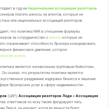
подает в суд на
Национальная ассоциация риэлторов
брокеров платить взносы за агентов, которые не
стных или национальных ассоциаций риэлторов.
дает, что политика NAR в отношении формулы
океров за сотрудничество с
агенты
которые не
 это ограничивает способность брокера конкурировать
мерное финансовое давление, которое
ерские услуги
.
 политика является «незаконным групповым бойкотом»,
 Он сказал, что результатом политики является
скусственное раздувание издержек бизнеса и лишение
сфере брокерских услуг в сфере недвижимости».
оров
(ЦАР),
Ассоциация риэлторов Лоди
и
Ассоциация
тве ответчиков по иску также фигурируют пять
м Диаса, он назовет, когда их личности будут