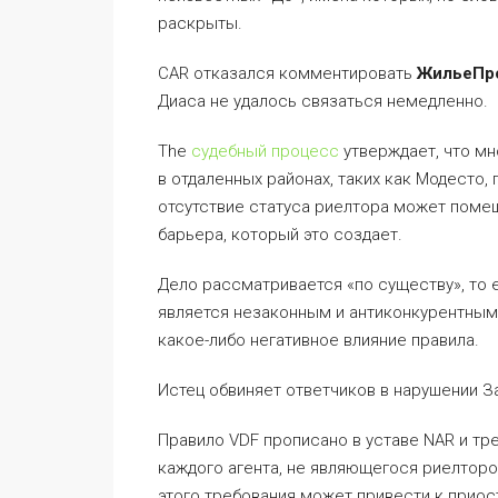
раскрыты.
CAR отказался комментировать
ЖильеПр
Диаса не удалось связаться немедленно.
The
судебный процесс
утверждает, что мн
в отдаленных районах, таких как Модесто, 
отсутствие статуса риелтора может помеш
барьера, который это создает.
Дело рассматривается «по существу», то е
является незаконным и антиконкурентным
какое-либо негативное влияние правила.
Истец обвиняет ответчиков в нарушении З
Правило VDF прописано в уставе NAR и тр
каждого агента, не являющегося риелтор
этого требования может привести к прио