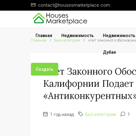
contact@housesmarketplace.com
Главная
Недвижимость
Недвижимость
Главная
Без категории
«Нет законного обоснован
Дубае
«Нет Законного Обос
Создать
Калифорнии Подает 
«антиконкурентных»
1 год назад
Без категории
1