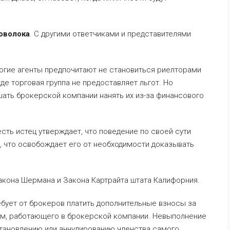
оволока
. С другими ответчиками и представителями
огие агенты предпочитают не становиться риелторами
где торговая группа не предоставляет льгот. Но
ать брокерской компании нанять их из-за финансового
сть истец утверждает, что поведение по своей сути
, что освобождает его от необходимости доказывать
акона Шермана и Закона Картрайта штата Калифорния.
ебует от брокеров платить дополнительные взносы за
ом, работающего в брокерской компании. Невыполнение
становлению или аннулированию членства самого