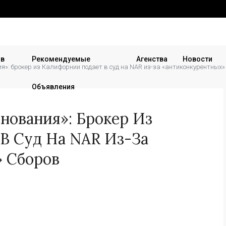
 в
Рекомендуемые
Агенства
Новости
ия»: брокер из Калифорнии подает в суд на NAR из-за «антиконкурентных»
Объявления
нования»: Брокер Из
В Суд На NAR Из-За
 Сборов