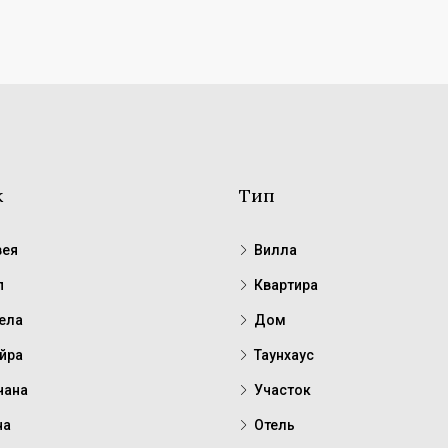
к
Тип
ея
Вилла
п
Квартира
ела
Дом
йра
Таунхаус
чана
Участок
на
Отель