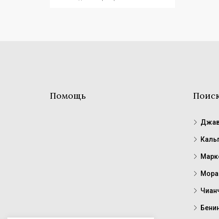
Помощь
Поис
Джав
Каль
Марк
Мора
Чиан
Бени