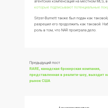
агентских компенсаций на местном MLS, в
которые подписывают потенциальные пок
Sitzer-Burnett также был подан как таково
разрешил его продолжить как таковой. На
роль в том, что NAR проиграла дело.
Предыдущий пост
RARE, канадская брокерская компания,
представленная в реалити-шоу, выходит н
рынок США
Администратор