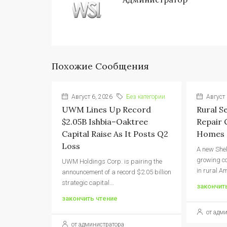
Похожие Сообщения
Август 6, 2026
Без категории
Август 
UWM Lines Up Record
Rural S
$2.05B Ishbia–Oaktree
Repair 
Capital Raise As It Posts Q2
Homes
Loss
A new Shel
growing c
UWM Holdings Corp. is pairing the
in rural Am
announcement of a record $2.05 billion
strategic capital...
закончит
закончить чтение
от адм
от администратора