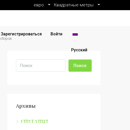
евро
Квадратные метры
Зарегистрироваться
Войти
 сборов
Русский
Поиск
Архивы
1ТП1Т 1ТП2Т